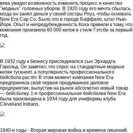
века увидел возможность изменить процесс и качество
"модных" головных уборов. В 1920 году его мечта сбылась,
когда он занял деньги у своей сестры Роуз, чтобы основать
New Era Cap Co. Было это в городе Баффало, штат Нью-
Йорк. Опыт и непредубежденность Коха привели к тому, что
компания произвела 60 000 кепок в стиле Гэтсби за первый
год.
В 1932 году к бизнесу присоединился сын Эрхардта
Гарольд. Он заметил, что спрос на стандартные модные
кепки тускнеет, а популярность профессионального
бейсбола растёт. В этом момент компания New Era
предприняла своё первое продуманное деловое
предприятие, выпустив на рынок абсолютно новый товар
— бейсболку. 1-я профессиональная бейсболка New Era
была произведена в 1934 году для униформы клуба
Cleveland Indians.
1940-е годы - Вторая мировая война и времена лишений.