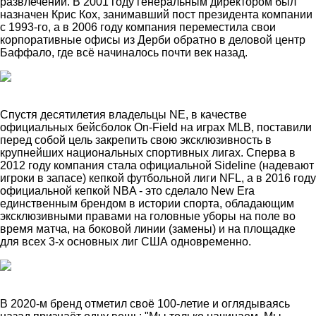
развлечений. В 2001 году генеральным директором был
назначен Крис Кох, занимавший пост президента компании
с 1993-го, а в 2006 году компания переместила свои
корпоративные офисы из Дерби обратно в деловой центр
Баффало, где всё начиналось почти век назад.
Спустя десятилетия владельцы NE, в качестве
официальных бейсболок On-Field на играх MLB, поставили
перед собой цель закрепить свою эксклюзивность в
крупнейших национальных спортивных лигах. Сперва в
2012 году компания стала официальной Sideline (надевают
игроки в запасе) кепкой футбольной лиги NFL, а в 2016 году
официальной кепкой NBA - это сделало New Era
единственным брендом в истории спорта, обладающим
эксклюзивными правами на головные уборы на поле во
время матча, на боковой линии (замены) и на площадке
для всех 3-х основных лиг США одновременно.
В 2020-м бренд отметил своё 100-летие и оглядываясь