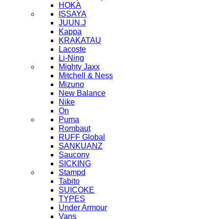
HOKA
ISSAYA
JUUN.J
Kappa
KRAKATAU
Lacoste
Li-Ning
Mighty Jaxx
Mitchell & Ness
Mizuno
New Balance
Nike
On
Puma
Rombaut
RUFF Global
SANKUANZ
Saucony
SICKING
Stampd
Tabito
SUICOKE
TYPES
Under Armour
Vans