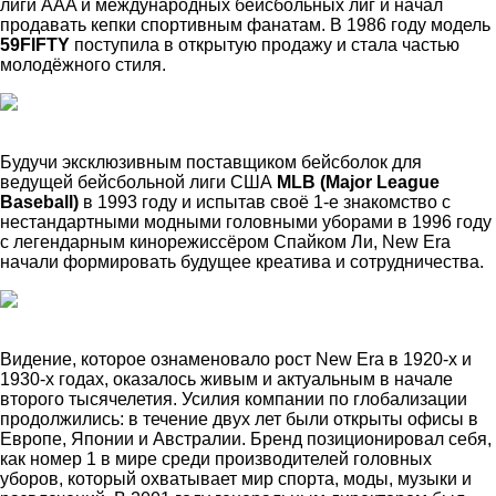
лиги AAA и международных бейсбольных лиг и начал
продавать кепки спортивным фанатам. В 1986 году модель
59FIFTY
поступила в открытую продажу и стала частью
молодёжного стиля.
Будучи эксклюзивным поставщиком бейсболок для
ведущей бейсбольной лиги США
MLB (Major League
Baseball)
в 1993 году и испытав своё 1-е знакомство с
нестандартными модными головными уборами в 1996 году
с легендарным кинорежиссёром Спайком Ли, New Era
начали формировать будущее креатива и сотрудничества.
Видение, которое ознаменовало рост New Era в 1920-х и
1930-х годах, оказалось живым и актуальным в начале
второго тысячелетия. Усилия компании по глобализации
продолжились: в течение двух лет были открыты офисы в
Европе, Японии и Австралии. Бренд позиционировал себя,
как номер 1 в мире среди производителей головных
уборов, который охватывает мир спорта, моды, музыки и