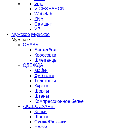
Veja
VICESEASON
Whitelab
ZNY
Самшит
'47
Мужское
Мужское
Мужское
ОБУВЬ
Баскетбол
Кроссовки
Шлепанцы
ОДЕЖДА
Майки
Футболки
Толстовки
Куртки
Шорты
Штаны
Компрессионное белье
АКСЕССУАРЫ
Кепки
Шапки
Сумки/Рюкзаки
Носки