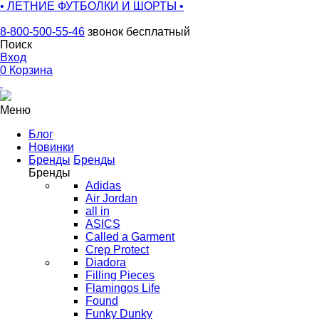
• ЛЕТНИЕ ФУТБОЛКИ И ШОРТЫ •
8-800-500-55-46
звонок бесплатный
Поиск
Вход
0
Корзина
Меню
Блог
Новинки
Бренды
Бренды
Бренды
Adidas
Air Jordan
all in
ASICS
Called a Garment
Crep Protect
Diadora
Filling Pieces
Flamingos Life
Found
Funky Dunky