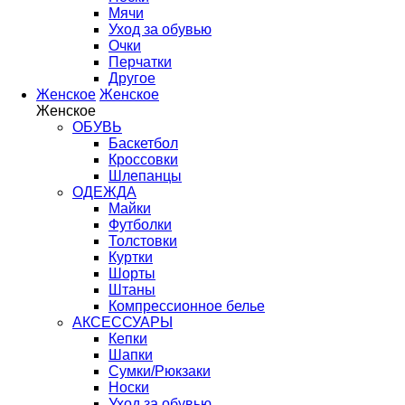
Мячи
Уход за обувью
Очки
Перчатки
Другое
Женское
Женское
Женское
ОБУВЬ
Баскетбол
Кроссовки
Шлепанцы
ОДЕЖДА
Майки
Футболки
Толстовки
Куртки
Шорты
Штаны
Компрессионное белье
АКСЕССУАРЫ
Кепки
Шапки
Сумки/Рюкзаки
Носки
Уход за обувью