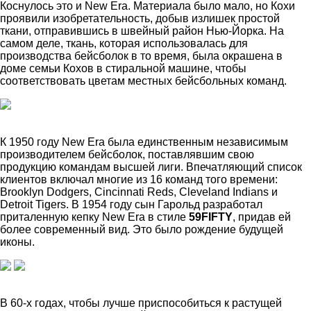
Коснулось это и New Era. Материала было мало, но Кохи
проявили изобретательность, добыв излишек простой
ткани, отправившись в швейный район Нью-Йорка. На
самом деле, ткань, которая использовалась для
производства бейсболок в то время, была окрашена в
доме семьи Кохов в стиральной машине, чтобы
соответствовать цветам местных бейсбольных команд.
К 1950 году New Era была единственным независимым
производителем бейсболок, поставлявшим свою
продукцию командам высшей лиги. Впечатляющий список
клиентов включал многие из 16 команд того времени:
Brooklyn Dodgers, Cincinnati Reds, Cleveland Indians и
Detroit Tigers. В 1954 году сын Гарольд разработал
приталенную кепку New Era в стиле
59FIFTY
, придав ей
более современный вид. Это было рождение будущей
иконы.
В 60-х годах, чтобы лучше приспособиться к растущей