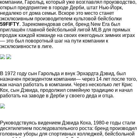
компании, Гарольд, который уже возглавлял производство,
открыл предприятие в городе Дерби, штат Нью-Йорк,
недалеко от дома семьи. Вскоре это место станет
эксклюзивным производителем культовой бейсболки
59FIFTY
. Зарекомендовав себя, бренд New Era был
приглашён главной бейсбольной лигой MLB для прямых
продаж каждой команде на своих ежегодных зимних играх
— это был поворотный шаг на пути компании к
эксклюзивности в лиге.
В 1972 году сын Гарольда и внук Эрхардта Дэвид, был
назначен президентом компании— через 14 лет после того,
как начал работать в компании. Через несколько лет Крис
Кох, сын Дэвида, продолжил семейную традицию и начал
работать на заводе в Дерби у своего деда и отца.
Руководствуясь видением Дэвида Коха, 1980-е годы стали
десятилетием последовательного роста: бренд производил
головные уборы для спортивных колледжей, бейсбольной