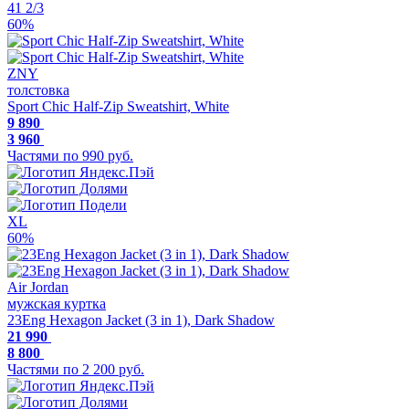
41 2/3
60%
ZNY
толстовка
Sport Chic Half-Zip Sweatshirt, White
9 890
3 960
Частями по 990 руб.
XL
60%
Air Jordan
мужская куртка
23Eng Hexagon Jacket (3 in 1), Dark Shadow
21 990
8 800
Частями по 2 200 руб.