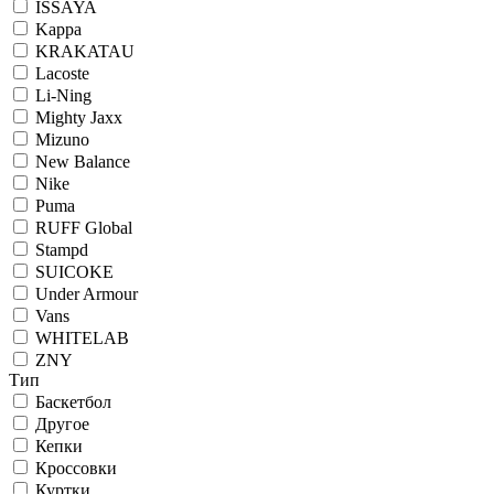
ISSAYA
Kappa
KRAKATAU
Lacoste
Li-Ning
Mighty Jaxx
Mizuno
New Balance
Nike
Puma
RUFF Global
Stampd
SUICOKE
Under Armour
Vans
WHITELAB
ZNY
Тип
Баскетбол
Другое
Кепки
Кроссовки
Куртки