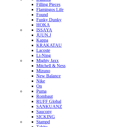
Filling Pieces
Flamingos Life
Found
Funky Dunky
HOKA
ISSAYA
JUUN.J
Kappa
KRAKATAU
Lacoste
Li-Ning
Mighty Jaxx
Mitchell & Ness
Mizuno
New Balance
Nike
On
Puma
Rombaut
RUFF Global
SANKUANZ
Saucony
SICKING
Stampd
Tabito