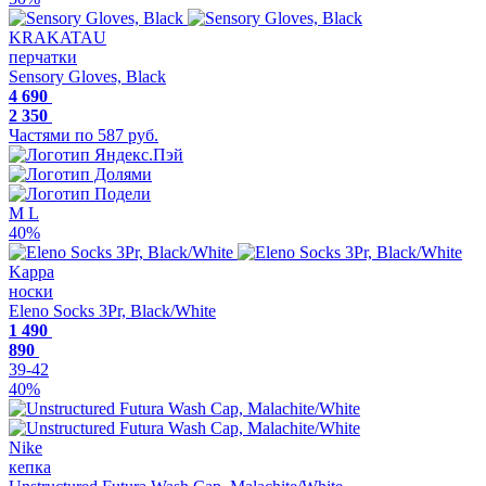
KRAKATAU
перчатки
Sensory Gloves, Black
4 690
2 350
Частями по 587 руб.
M
L
40%
Kappa
носки
Eleno Socks 3Pr, Black/White
1 490
890
39-42
40%
Nike
кепка