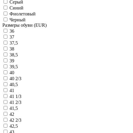
Серый
Синий
Фиолетовый
Черный
Размеры обуви (EUR)
36
37
37,5
38
38,5
39
39,5
40
40 2/3
40,5
41
41 1/3
41 2/3
41,5
42
42 2/3
42,5
43