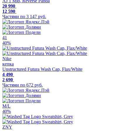
AJ 1 Mid, Reverse Panda
20 990
12 590
Частями по 3 147 руб.
41
40%
Nike
кепка
Unstructured Futura Wash Cap, Flax/White
4 490
2 690
Частями по 672 руб.
M/L
40%
ZNY