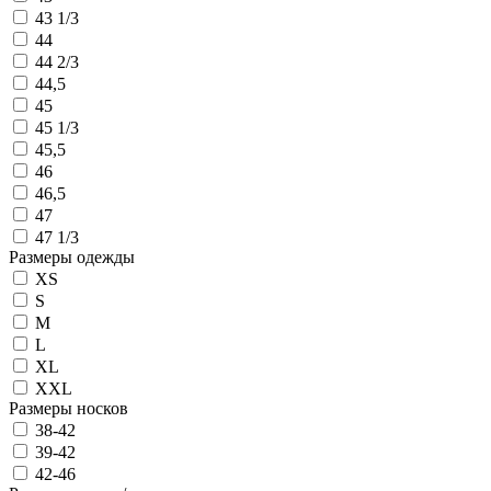
43 1/3
44
44 2/3
44,5
45
45 1/3
45,5
46
46,5
47
47 1/3
Размеры одежды
XS
S
M
L
XL
XXL
Размеры носков
38-42
39-42
42-46