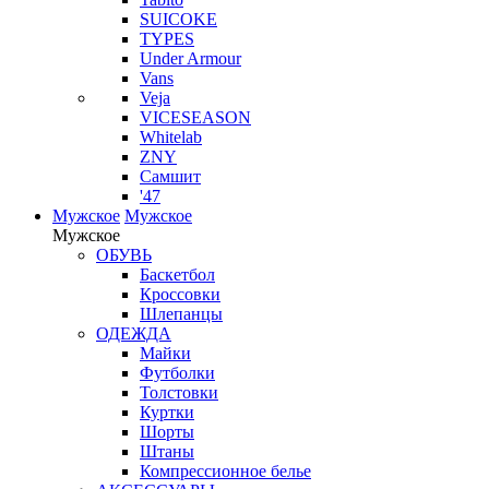
SUICOKE
TYPES
Under Armour
Vans
Veja
VICESEASON
Whitelab
ZNY
Самшит
'47
Мужское
Мужское
Мужское
ОБУВЬ
Баскетбол
Кроссовки
Шлепанцы
ОДЕЖДА
Майки
Футболки
Толстовки
Куртки
Шорты
Штаны
Компрессионное белье