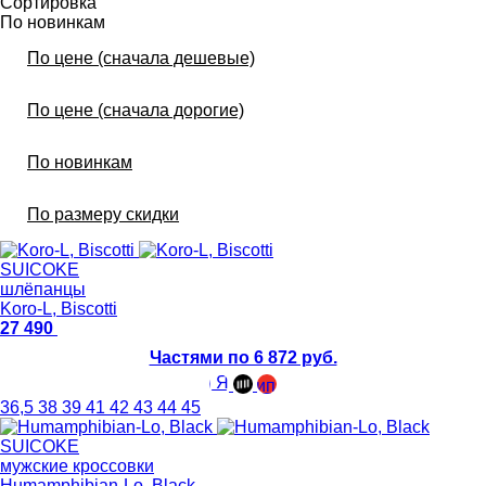
Сортировка
По новинкам
По цене (сначала дешевые)
По цене (сначала дорогие)
По новинкам
По размеру скидки
SUICOKE
шлёпанцы
Koro-L, Biscotti
27 490
Частями по 6 872 руб.
36,5
38
39
41
42
43
44
45
SUICOKE
мужские кроссовки
Humamphibian-Lo, Black