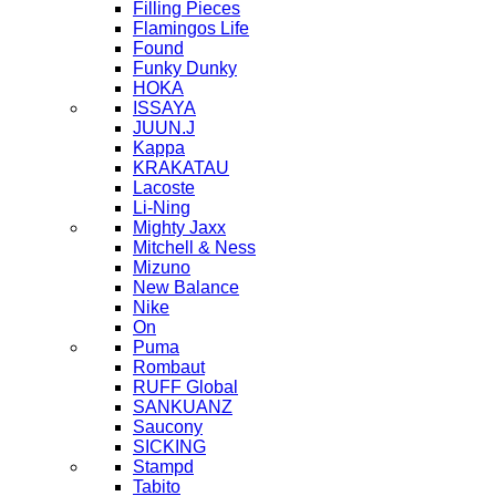
Filling Pieces
Flamingos Life
Found
Funky Dunky
HOKA
ISSAYA
JUUN.J
Kappa
KRAKATAU
Lacoste
Li-Ning
Mighty Jaxx
Mitchell & Ness
Mizuno
New Balance
Nike
On
Puma
Rombaut
RUFF Global
SANKUANZ
Saucony
SICKING
Stampd
Tabito