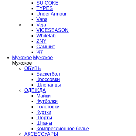
SUICOKE
TYPES
Under Armour
Vans
Veja
VICESEASON
Whitelab
ZNY
Самшит
'47
Мужское
Мужское
Мужское
ОБУВЬ
Баскетбол
Кроссовки
Шлепанцы
ОДЕЖДА
Майки
Футболки
Толстовки
Куртки
Шорты
Штаны
Компрессионное белье
АКСЕССУАРЫ