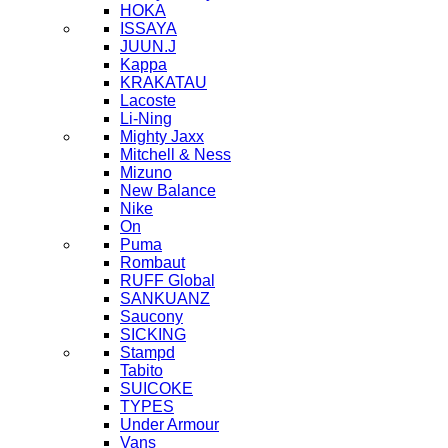
HOKA
ISSAYA
JUUN.J
Kappa
KRAKATAU
Lacoste
Li-Ning
Mighty Jaxx
Mitchell & Ness
Mizuno
New Balance
Nike
On
Puma
Rombaut
RUFF Global
SANKUANZ
Saucony
SICKING
Stampd
Tabito
SUICOKE
TYPES
Under Armour
Vans