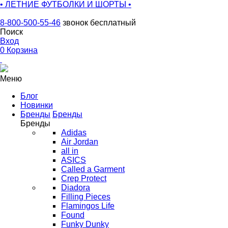
• ЛЕТНИЕ ФУТБОЛКИ И ШОРТЫ •
8-800-500-55-46
звонок бесплатный
Поиск
Вход
0
Корзина
Меню
Блог
Новинки
Бренды
Бренды
Бренды
Adidas
Air Jordan
all in
ASICS
Called a Garment
Crep Protect
Diadora
Filling Pieces
Flamingos Life
Found
Funky Dunky