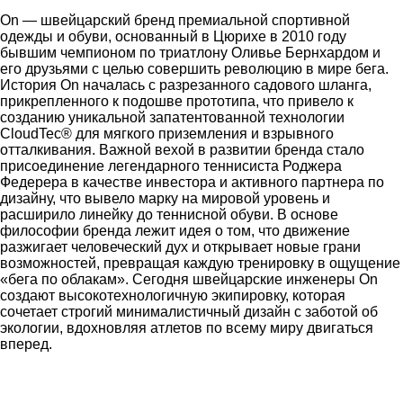
On — швейцарский бренд премиальной спортивной
одежды и обуви, основанный в Цюрихе в 2010 году
бывшим чемпионом по триатлону Оливье Бернхардом и
его друзьями с целью совершить революцию в мире бега.
История On началась с разрезанного садового шланга,
прикрепленного к подошве прототипа, что привело к
созданию уникальной запатентованной технологии
CloudTec® для мягкого приземления и взрывного
отталкивания. Важной вехой в развитии бренда стало
присоединение легендарного теннисиста Роджера
Федерера в качестве инвестора и активного партнера по
дизайну, что вывело марку на мировой уровень и
расширило линейку до теннисной обуви. В основе
философии бренда лежит идея о том, что движение
разжигает человеческий дух и открывает новые грани
возможностей, превращая каждую тренировку в ощущение
«бега по облакам». Сегодня швейцарские инженеры On
создают высокотехнологичную экипировку, которая
сочетает строгий минималистичный дизайн с заботой об
экологии, вдохновляя атлетов по всему миру двигаться
вперед.