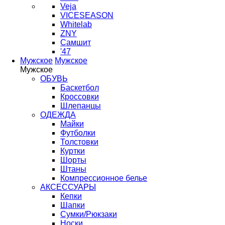
Veja
VICESEASON
Whitelab
ZNY
Самшит
'47
Мужское
Мужское
Мужское
ОБУВЬ
Баскетбол
Кроссовки
Шлепанцы
ОДЕЖДА
Майки
Футболки
Толстовки
Куртки
Шорты
Штаны
Компрессионное белье
АКСЕССУАРЫ
Кепки
Шапки
Сумки/Рюкзаки
Носки