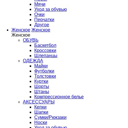
Мячи
Уход за обувью
Очки
Перчатки
Другое
Женское
Женское
Женское
ОБУВЬ
Баскетбол
Кроссовки
Шлепанцы
ОДЕЖДА
Майки
Футболки
Толстовки
Куртки
Шорты
Штаны
Компрессионное белье
АКСЕССУАРЫ
Кепки
Шапки
Сумки/Рюкзаки
Носки
Уход за обувью