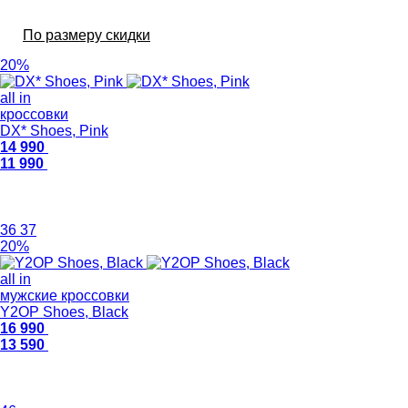
По размеру скидки
20%
all in
кроссовки
DX* Shoes, Pink
14 990
11 990
36
37
20%
all in
мужские кроссовки
Y2OP Shoes, Black
16 990
13 590