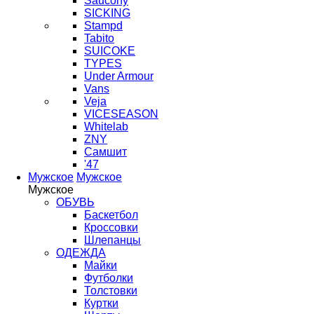
Saucony
SICKING
Stampd
Tabito
SUICOKE
TYPES
Under Armour
Vans
Veja
VICESEASON
Whitelab
ZNY
Самшит
'47
Мужское
Мужское
Мужское
ОБУВЬ
Баскетбол
Кроссовки
Шлепанцы
ОДЕЖДА
Майки
Футболки
Толстовки
Куртки