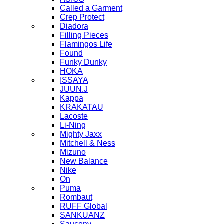
Called a Garment
Crep Protect
Diadora
Filling Pieces
Flamingos Life
Found
Funky Dunky
HOKA
ISSAYA
JUUN.J
Kappa
KRAKATAU
Lacoste
Li-Ning
Mighty Jaxx
Mitchell & Ness
Mizuno
New Balance
Nike
On
Puma
Rombaut
RUFF Global
SANKUANZ