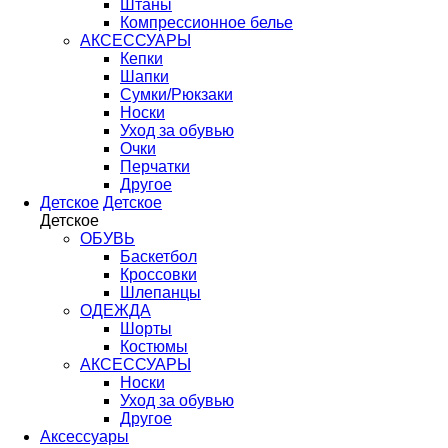
Штаны
Компрессионное белье
АКСЕССУАРЫ
Кепки
Шапки
Сумки/Рюкзаки
Носки
Уход за обувью
Очки
Перчатки
Другое
Детское
Детское
Детское
ОБУВЬ
Баскетбол
Кроссовки
Шлепанцы
ОДЕЖДА
Шорты
Костюмы
АКСЕССУАРЫ
Носки
Уход за обувью
Другое
Аксессуары