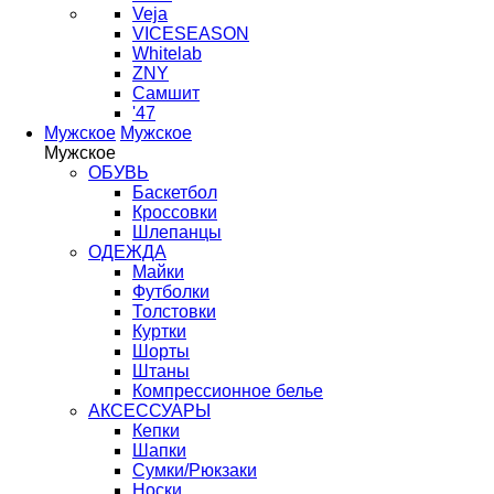
Veja
VICESEASON
Whitelab
ZNY
Самшит
'47
Мужское
Мужское
Мужское
ОБУВЬ
Баскетбол
Кроссовки
Шлепанцы
ОДЕЖДА
Майки
Футболки
Толстовки
Куртки
Шорты
Штаны
Компрессионное белье
АКСЕССУАРЫ
Кепки
Шапки
Сумки/Рюкзаки
Носки