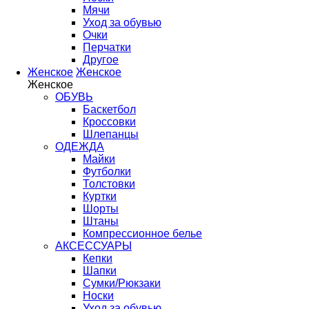
Мячи
Уход за обувью
Очки
Перчатки
Другое
Женское
Женское
Женское
ОБУВЬ
Баскетбол
Кроссовки
Шлепанцы
ОДЕЖДА
Майки
Футболки
Толстовки
Куртки
Шорты
Штаны
Компрессионное белье
АКСЕССУАРЫ
Кепки
Шапки
Сумки/Рюкзаки
Носки
Уход за обувью