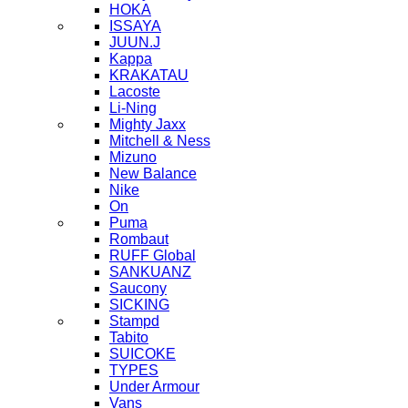
HOKA
ISSAYA
JUUN.J
Kappa
KRAKATAU
Lacoste
Li-Ning
Mighty Jaxx
Mitchell & Ness
Mizuno
New Balance
Nike
On
Puma
Rombaut
RUFF Global
SANKUANZ
Saucony
SICKING
Stampd
Tabito
SUICOKE
TYPES
Under Armour
Vans