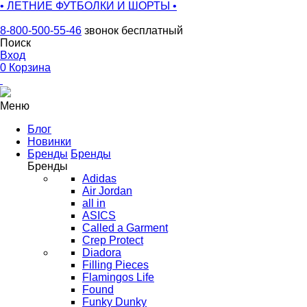
• ЛЕТНИЕ ФУТБОЛКИ И ШОРТЫ •
8-800-500-55-46
звонок бесплатный
Поиск
Вход
0
Корзина
Меню
Блог
Новинки
Бренды
Бренды
Бренды
Adidas
Air Jordan
all in
ASICS
Called a Garment
Crep Protect
Diadora
Filling Pieces
Flamingos Life
Found
Funky Dunky