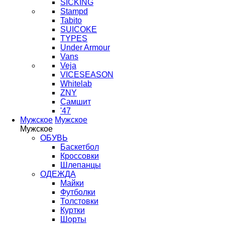
SICKING
Stampd
Tabito
SUICOKE
TYPES
Under Armour
Vans
Veja
VICESEASON
Whitelab
ZNY
Самшит
'47
Мужское
Мужское
Мужское
ОБУВЬ
Баскетбол
Кроссовки
Шлепанцы
ОДЕЖДА
Майки
Футболки
Толстовки
Куртки
Шорты