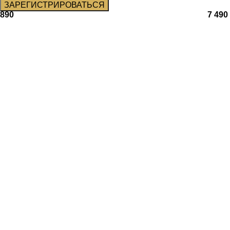
890
7 490