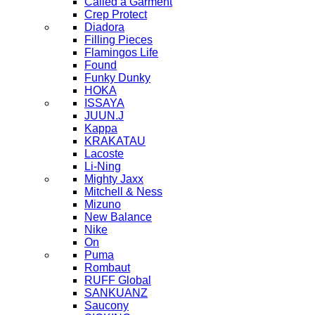
Called a Garment
Crep Protect
Diadora
Filling Pieces
Flamingos Life
Found
Funky Dunky
HOKA
ISSAYA
JUUN.J
Kappa
KRAKATAU
Lacoste
Li-Ning
Mighty Jaxx
Mitchell & Ness
Mizuno
New Balance
Nike
On
Puma
Rombaut
RUFF Global
SANKUANZ
Saucony