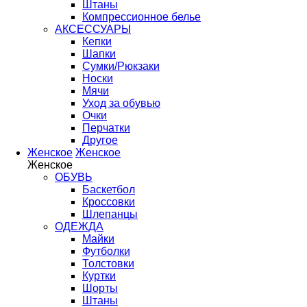
Штаны
Компрессионное белье
АКСЕССУАРЫ
Кепки
Шапки
Сумки/Рюкзаки
Носки
Мячи
Уход за обувью
Очки
Перчатки
Другое
Женское
Женское
Женское
ОБУВЬ
Баскетбол
Кроссовки
Шлепанцы
ОДЕЖДА
Майки
Футболки
Толстовки
Куртки
Шорты
Штаны