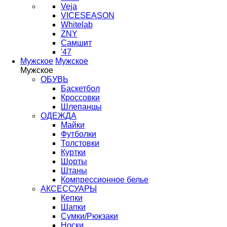
Veja
VICESEASON
Whitelab
ZNY
Самшит
'47
Мужское
Мужское
Мужское
ОБУВЬ
Баскетбол
Кроссовки
Шлепанцы
ОДЕЖДА
Майки
Футболки
Толстовки
Куртки
Шорты
Штаны
Компрессионное белье
АКСЕССУАРЫ
Кепки
Шапки
Сумки/Рюкзаки
Носки