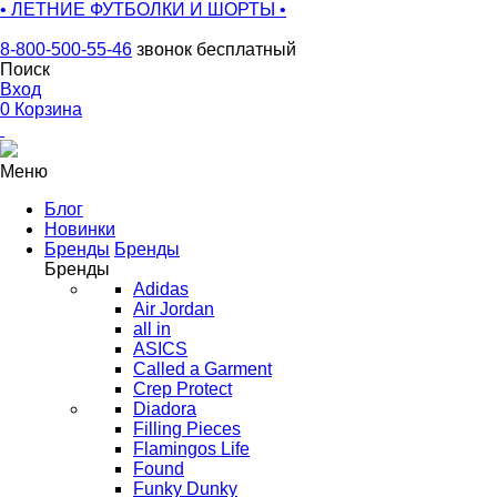
• ЛЕТНИЕ ФУТБОЛКИ И ШОРТЫ •
8-800-500-55-46
звонок бесплатный
Поиск
Вход
0
Корзина
Меню
Блог
Новинки
Бренды
Бренды
Бренды
Adidas
Air Jordan
all in
ASICS
Called a Garment
Crep Protect
Diadora
Filling Pieces
Flamingos Life
Found
Funky Dunky