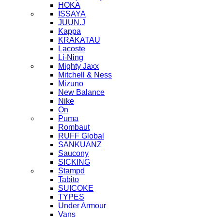
HOKA
ISSAYA
JUUN.J
Kappa
KRAKATAU
Lacoste
Li-Ning
Mighty Jaxx
Mitchell & Ness
Mizuno
New Balance
Nike
On
Puma
Rombaut
RUFF Global
SANKUANZ
Saucony
SICKING
Stampd
Tabito
SUICOKE
TYPES
Under Armour
Vans