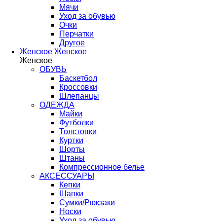
Мячи
Уход за обувью
Очки
Перчатки
Другое
Женское
Женское
Женское
ОБУВЬ
Баскетбол
Кроссовки
Шлепанцы
ОДЕЖДА
Майки
Футболки
Толстовки
Куртки
Шорты
Штаны
Компрессионное белье
АКСЕССУАРЫ
Кепки
Шапки
Сумки/Рюкзаки
Носки
Уход за обувью