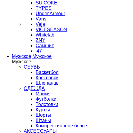
SUICOKE
TYPES
Under Armour
Vans
Veja
VICESEASON
Whitelab
ZNY
Самшит
'47
Мужское
Мужское
Мужское
ОБУВЬ
Баскетбол
Кроссовки
Шлепанцы
ОДЕЖДА
Майки
Футболки
Толстовки
Куртки
Шорты
Штаны
Компрессионное белье
АКСЕССУАРЫ