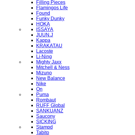
Filling Pieces
Flamingos Life
Found
Funky Dunky
HOKA
ISSAYA
JUUN.J
Kappa
KRAKATAU
Lacoste
Li-Ning
Mighty Jaxx
Mitchell & Ness
Mizuno
New Balance
Nike
On
Puma
Rombaut
RUFF Global
SANKUANZ
Saucony
SICKING
Stampd
Tabito