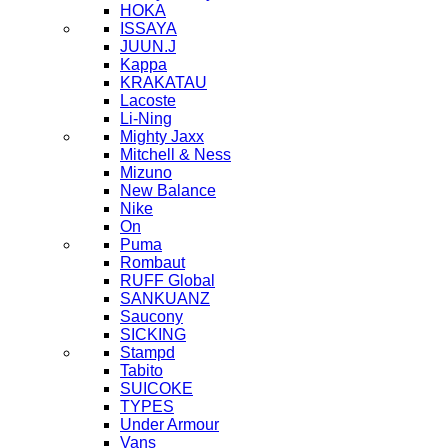
HOKA
ISSAYA
JUUN.J
Kappa
KRAKATAU
Lacoste
Li-Ning
Mighty Jaxx
Mitchell & Ness
Mizuno
New Balance
Nike
On
Puma
Rombaut
RUFF Global
SANKUANZ
Saucony
SICKING
Stampd
Tabito
SUICOKE
TYPES
Under Armour
Vans