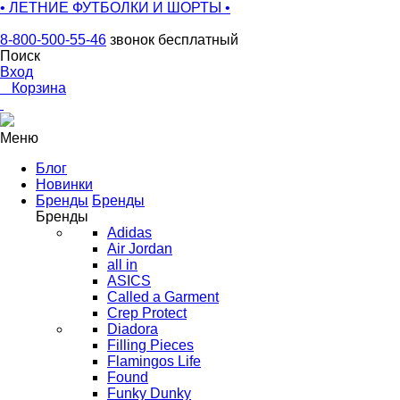
• ЛЕТНИЕ ФУТБОЛКИ И ШОРТЫ •
8-800-500-55-46
звонок бесплатный
Поиск
Вход
0
Корзина
Меню
Блог
Новинки
Бренды
Бренды
Бренды
Adidas
Air Jordan
all in
ASICS
Called a Garment
Crep Protect
Diadora
Filling Pieces
Flamingos Life
Found
Funky Dunky