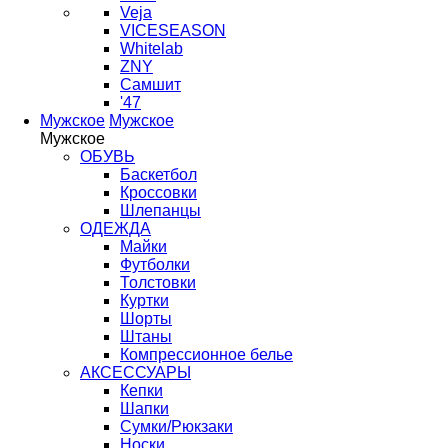
Veja
VICESEASON
Whitelab
ZNY
Самшит
'47
Мужское
Мужское
Мужское
ОБУВЬ
Баскетбол
Кроссовки
Шлепанцы
ОДЕЖДА
Майки
Футболки
Толстовки
Куртки
Шорты
Штаны
Компрессионное белье
АКСЕССУАРЫ
Кепки
Шапки
Сумки/Рюкзаки
Носки