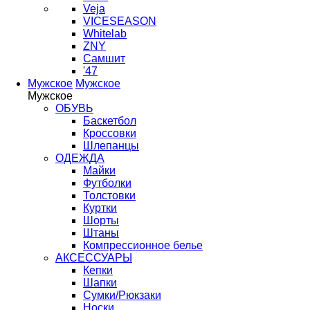
Veja
VICESEASON
Whitelab
ZNY
Самшит
'47
Мужское
Мужское
Мужское
ОБУВЬ
Баскетбол
Кроссовки
Шлепанцы
ОДЕЖДА
Майки
Футболки
Толстовки
Куртки
Шорты
Штаны
Компрессионное белье
АКСЕССУАРЫ
Кепки
Шапки
Сумки/Рюкзаки
Носки