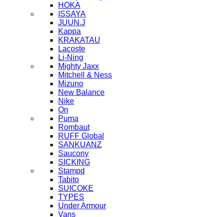
HOKA
ISSAYA
JUUN.J
Kappa
KRAKATAU
Lacoste
Li-Ning
Mighty Jaxx
Mitchell & Ness
Mizuno
New Balance
Nike
On
Puma
Rombaut
RUFF Global
SANKUANZ
Saucony
SICKING
Stampd
Tabito
SUICOKE
TYPES
Under Armour
Vans