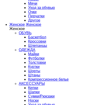
Мячи
Уход за обувью
Очки
Перчатки
Другое
Женское
Женское
Женское
ОБУВЬ
Баскетбол
Кроссовки
Шлепанцы
ОДЕЖДА
Майки
Футболки
Толстовки
Куртки
Шорты
Штаны
Компрессионное белье
АКСЕССУАРЫ
Кепки
Шапки
Сумки/Рюкзаки
Носки
Уход за обувью