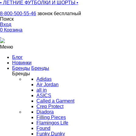
• ЛЕТНИЕ ФУТБОЛКИ И ШОРТЫ •
8-800-500-55-46
звонок бесплатный
Поиск
Вход
0
Корзина
Меню
Блог
Новинки
Бренды
Бренды
Бренды
Adidas
Air Jordan
all in
ASICS
Called a Garment
Crep Protect
Diadora
Filling Pieces
Flamingos Life
Found
Funky Dunky