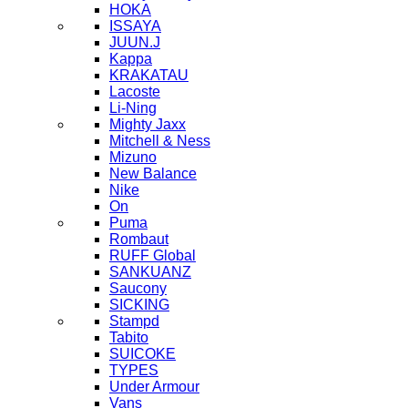
HOKA
ISSAYA
JUUN.J
Kappa
KRAKATAU
Lacoste
Li-Ning
Mighty Jaxx
Mitchell & Ness
Mizuno
New Balance
Nike
On
Puma
Rombaut
RUFF Global
SANKUANZ
Saucony
SICKING
Stampd
Tabito
SUICOKE
TYPES
Under Armour
Vans