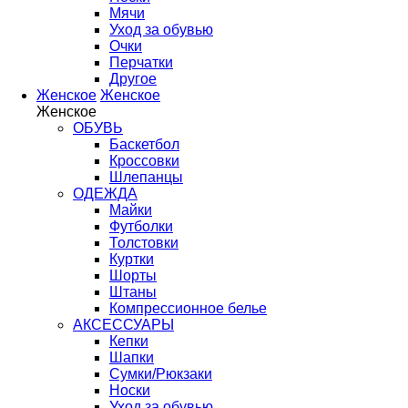
Мячи
Уход за обувью
Очки
Перчатки
Другое
Женское
Женское
Женское
ОБУВЬ
Баскетбол
Кроссовки
Шлепанцы
ОДЕЖДА
Майки
Футболки
Толстовки
Куртки
Шорты
Штаны
Компрессионное белье
АКСЕССУАРЫ
Кепки
Шапки
Сумки/Рюкзаки
Носки
Уход за обувью