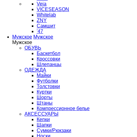
Veja
VICESEASON
Whitelab
ZNY
Самшит
'47
Мужское
Мужское
Мужское
ОБУВЬ
Баскетбол
Кроссовки
Шлепанцы
ОДЕЖДА
Майки
Футболки
Толстовки
Куртки
Шорты
Штаны
Компрессионное белье
АКСЕССУАРЫ
Кепки
Шапки
Сумки/Рюкзаки
Носки