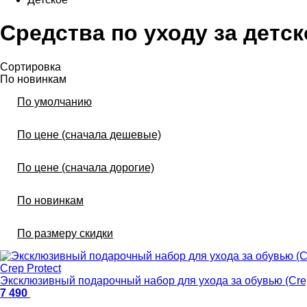
Cредства по уходу за детс
Сортировка
По новинкам
По умолчанию
По цене (сначала дешевые)
По цене (сначала дорогие)
По новинкам
По размеру скидки
Crep Protect
Эксклюзивный подарочный набор для ухода за обувью (Crep
7 490