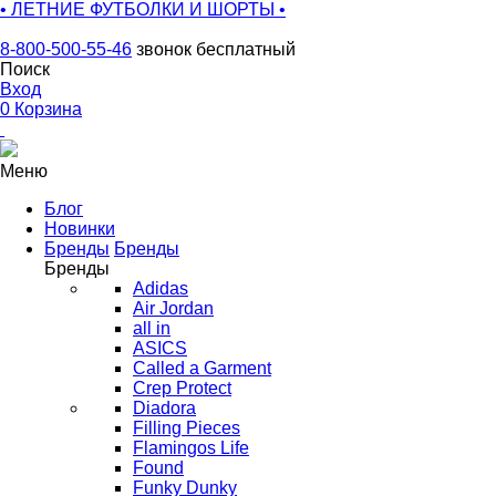
• ЛЕТНИЕ ФУТБОЛКИ И ШОРТЫ •
8-800-500-55-46
звонок бесплатный
Поиск
Вход
0
Корзина
Меню
Блог
Новинки
Бренды
Бренды
Бренды
Adidas
Air Jordan
all in
ASICS
Called a Garment
Crep Protect
Diadora
Filling Pieces
Flamingos Life
Found
Funky Dunky