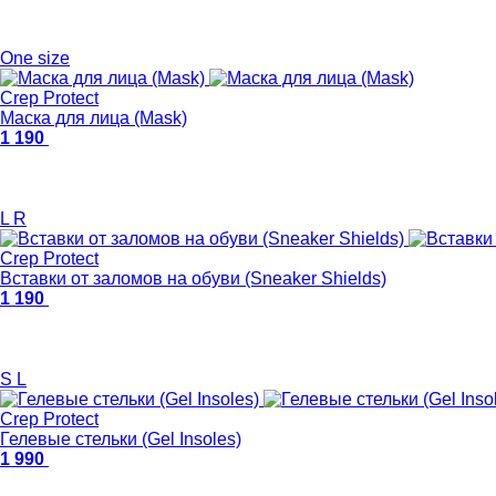
One size
Crep Protect
Маска для лица (Mask)
1 190
L
R
Crep Protect
Вставки от заломов на обуви (Sneaker Shields)
1 190
S
L
Crep Protect
Гелевые стельки (Gel Insoles)
1 990