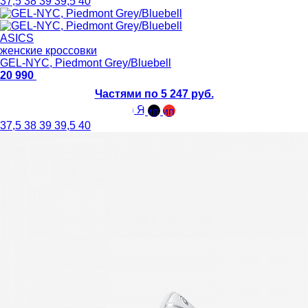
37,5
38
39
39,5
40
ASICS
женские кроссовки
GEL-NYC, Piedmont Grey/Bluebell
20 990
Частями по 5 247 руб.
37,5
38
39
39,5
40