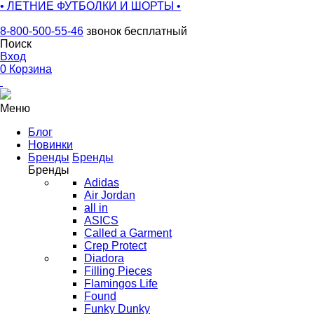
• ЛЕТНИЕ ФУТБОЛКИ И ШОРТЫ •
8-800-500-55-46
звонок бесплатный
Поиск
Вход
0
Корзина
Меню
Блог
Новинки
Бренды
Бренды
Бренды
Adidas
Air Jordan
all in
ASICS
Called a Garment
Crep Protect
Diadora
Filling Pieces
Flamingos Life
Found
Funky Dunky