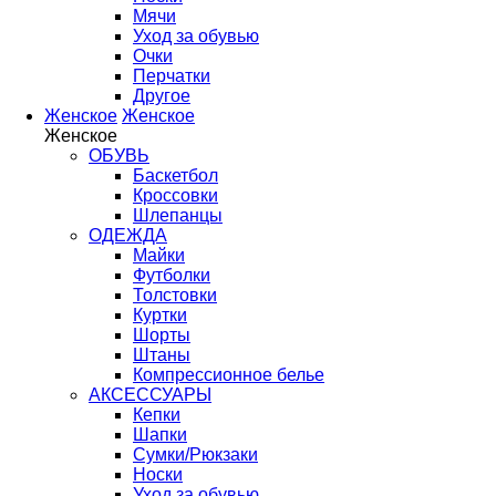
Мячи
Уход за обувью
Очки
Перчатки
Другое
Женское
Женское
Женское
ОБУВЬ
Баскетбол
Кроссовки
Шлепанцы
ОДЕЖДА
Майки
Футболки
Толстовки
Куртки
Шорты
Штаны
Компрессионное белье
АКСЕССУАРЫ
Кепки
Шапки
Сумки/Рюкзаки
Носки
Уход за обувью