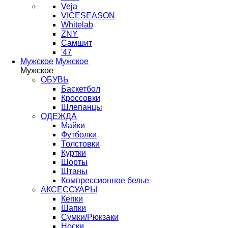
Veja
VICESEASON
Whitelab
ZNY
Самшит
'47
Мужское
Мужское
Мужское
ОБУВЬ
Баскетбол
Кроссовки
Шлепанцы
ОДЕЖДА
Майки
Футболки
Толстовки
Куртки
Шорты
Штаны
Компрессионное белье
АКСЕССУАРЫ
Кепки
Шапки
Сумки/Рюкзаки
Носки