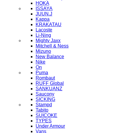
HOKA
ISSAYA
JUUN.J
Kappa
KRAKATAU
Lacoste
Li-Ning
Mighty Jaxx
Mitchell & Ness
Mizuno
New Balance
Nike
On
Puma
Rombaut
RUFF Global
SANKUANZ
Saucony
SICKING
Stampd
Tabito
SUICOKE
TYPES
Under Armour
Vans