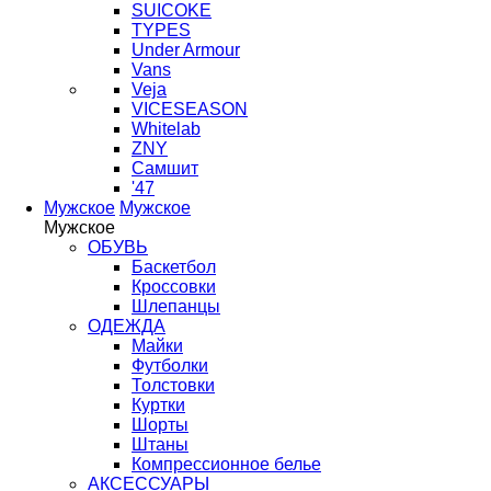
SUICOKE
TYPES
Under Armour
Vans
Veja
VICESEASON
Whitelab
ZNY
Самшит
'47
Мужское
Мужское
Мужское
ОБУВЬ
Баскетбол
Кроссовки
Шлепанцы
ОДЕЖДА
Майки
Футболки
Толстовки
Куртки
Шорты
Штаны
Компрессионное белье
АКСЕССУАРЫ