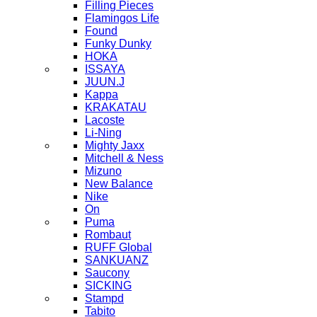
Filling Pieces
Flamingos Life
Found
Funky Dunky
HOKA
ISSAYA
JUUN.J
Kappa
KRAKATAU
Lacoste
Li-Ning
Mighty Jaxx
Mitchell & Ness
Mizuno
New Balance
Nike
On
Puma
Rombaut
RUFF Global
SANKUANZ
Saucony
SICKING
Stampd
Tabito