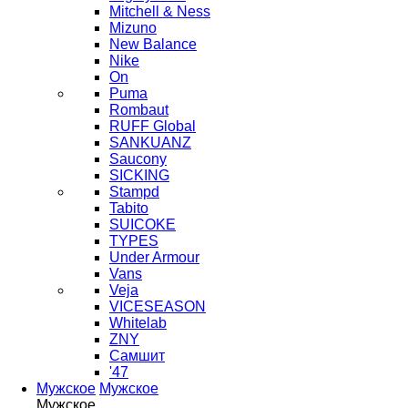
Mitchell & Ness
Mizuno
New Balance
Nike
On
Puma
Rombaut
RUFF Global
SANKUANZ
Saucony
SICKING
Stampd
Tabito
SUICOKE
TYPES
Under Armour
Vans
Veja
VICESEASON
Whitelab
ZNY
Самшит
'47
Мужское
Мужское
Мужское