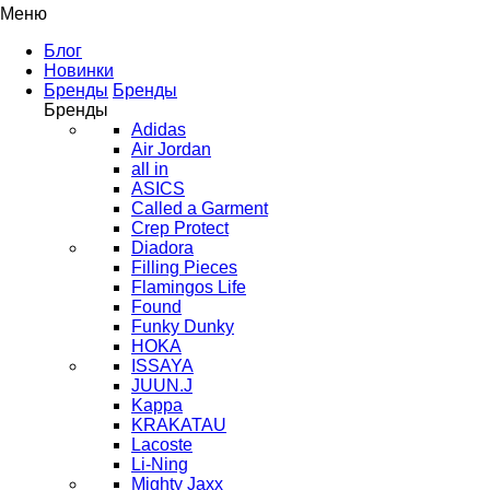
Меню
Блог
Новинки
Бренды
Бренды
Бренды
Adidas
Air Jordan
all in
ASICS
Called a Garment
Crep Protect
Diadora
Filling Pieces
Flamingos Life
Found
Funky Dunky
HOKA
ISSAYA
JUUN.J
Kappa
KRAKATAU
Lacoste
Li-Ning
Mighty Jaxx