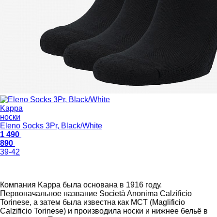
Kappa
носки
Eleno Socks 3Pr, Black/White
1 490
890
39-42
Компания Kappa была основана в 1916 году.
Первоначальное название Società Anonima Calzificio
Torinese, а затем была известна как MCT (Maglificio
Calzificio Torinese) и производила носки и нижнее бельё в