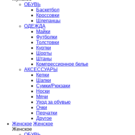
ОБУВЬ
Баскетбол
Кроссовки
Шлепанцы
ОДЕЖДА
Майки
Футболки
Толстовки
Куртки
Шорты
Штаны
Компрессионное белье
АКСЕССУАРЫ
Кепки
Шапки
Сумки/Рюкзаки
Носки
Мячи
Уход за обувью
Очки
Перчатки
Другое
Женское
Женское
Женское
ОБУВЬ