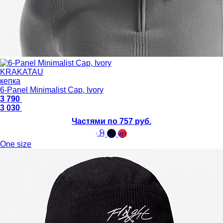
KRAKATAU
кепка
6-Panel Minimalist Cap, Ivory
3 790
3 030
Частями по 757 руб.
One size