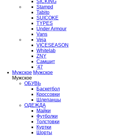
SICKING
Stampd
Tabito
SUICOKE
TYPES
Under Armour
Vans
Veja
VICESEASON
Whitelab
ZNY
Самшит
'47
Мужское
Мужское
Мужское
ОБУВЬ
Баскетбол
Кроссовки
Шлепанцы
ОДЕЖДА
Майки
Футболки
Толстовки
Куртки
Шорты