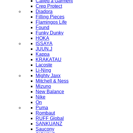
Called a Garment
Crep Protect
Diadora
Filling Pieces
Flamingos Life
Found
Funky Dunky
HOKA
ISSAYA
JUUN.J
Kappa
KRAKATAU
Lacoste
Li-Ning
Mighty Jaxx
Mitchell & Ness
Mizuno
New Balance
Nike
On
Puma
Rombaut
RUFF Global
SANKUANZ
Saucony