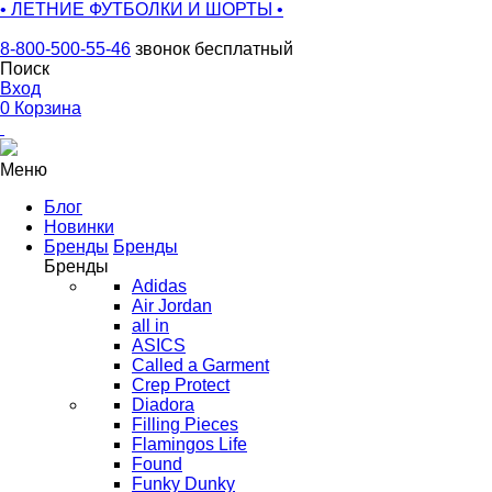
• ЛЕТНИЕ ФУТБОЛКИ И ШОРТЫ •
8-800-500-55-46
звонок бесплатный
Поиск
Вход
0
Корзина
Меню
Блог
Новинки
Бренды
Бренды
Бренды
Adidas
Air Jordan
all in
ASICS
Called a Garment
Crep Protect
Diadora
Filling Pieces
Flamingos Life
Found
Funky Dunky