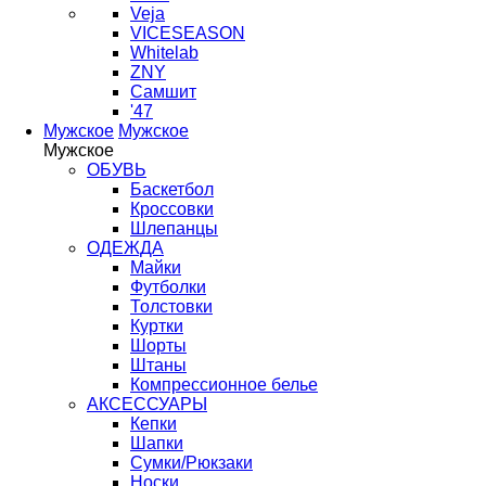
Veja
VICESEASON
Whitelab
ZNY
Самшит
'47
Мужское
Мужское
Мужское
ОБУВЬ
Баскетбол
Кроссовки
Шлепанцы
ОДЕЖДА
Майки
Футболки
Толстовки
Куртки
Шорты
Штаны
Компрессионное белье
АКСЕССУАРЫ
Кепки
Шапки
Сумки/Рюкзаки
Носки