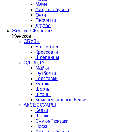
Мячи
Уход за обувью
Очки
Перчатки
Другое
Женское
Женское
Женское
ОБУВЬ
Баскетбол
Кроссовки
Шлепанцы
ОДЕЖДА
Майки
Футболки
Толстовки
Куртки
Шорты
Штаны
Компрессионное белье
АКСЕССУАРЫ
Кепки
Шапки
Сумки/Рюкзаки
Носки
Уход за обувью