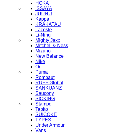
HOKA
ISSAYA
JUUN.J
Kappa
KRAKATAU
Lacoste
Li-Ning
Mighty Jaxx
Mitchell & Ness
Mizuno
New Balance
Nike
On
Puma
Rombaut
RUFF Global
SANKUANZ
Saucony
SICKING
Stampd
Tabito
SUICOKE
TYPES
Under Armour
Vans