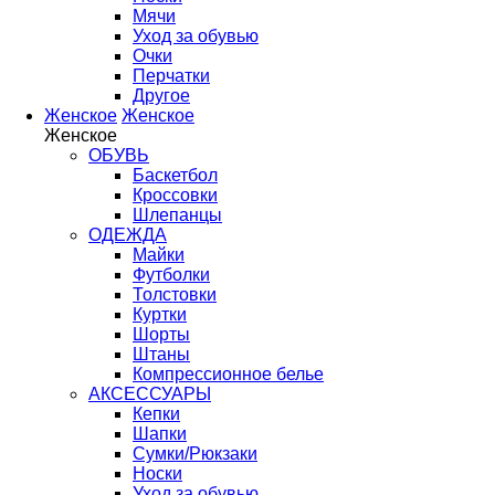
Мячи
Уход за обувью
Очки
Перчатки
Другое
Женское
Женское
Женское
ОБУВЬ
Баскетбол
Кроссовки
Шлепанцы
ОДЕЖДА
Майки
Футболки
Толстовки
Куртки
Шорты
Штаны
Компрессионное белье
АКСЕССУАРЫ
Кепки
Шапки
Сумки/Рюкзаки
Носки
Уход за обувью