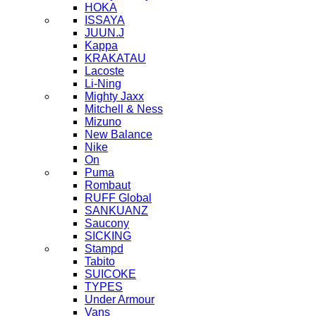
HOKA
ISSAYA
JUUN.J
Kappa
KRAKATAU
Lacoste
Li-Ning
Mighty Jaxx
Mitchell & Ness
Mizuno
New Balance
Nike
On
Puma
Rombaut
RUFF Global
SANKUANZ
Saucony
SICKING
Stampd
Tabito
SUICOKE
TYPES
Under Armour
Vans