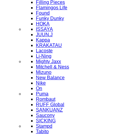
Filling Pieces
Flamingos Life
Found
Funky Dunky
HOKA
ISSAYA
JUUN.J
Kappa
KRAKATAU
Lacoste
Li-Ning
Mighty Jaxx
Mitchell & Ness
Mizuno
New Balance
Nike
On
Puma
Rombaut
RUFF Global
SANKUANZ
Saucony
SICKING
Stampd
Tabito