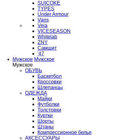
SUICOKE
TYPES
Under Armour
Vans
Veja
VICESEASON
Whitelab
ZNY
Самшит
'47
Мужское
Мужское
Мужское
ОБУВЬ
Баскетбол
Кроссовки
Шлепанцы
ОДЕЖДА
Майки
Футболки
Толстовки
Куртки
Шорты
Штаны
Компрессионное белье
АКСЕССУАРЫ