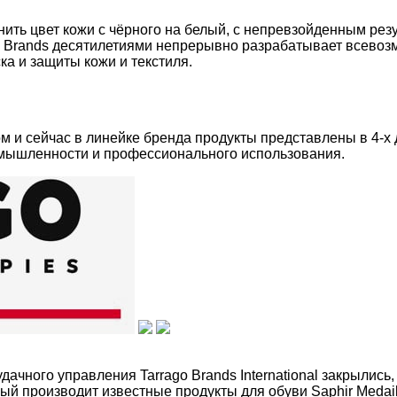
ить цвет кожи с чёрного на белый, с непревзойденным резу
ago Brands десятилетиями непрерывно разрабатывает всево
ка и защиты кожи и текстиля.
м и сейчас в линейке бренда продукты представлены в 4-х ди
промышленности и профессионального использования.
удачного управления Tarrago Brands International закрылис
 производит известные продукты для обуви Saphir Medaille