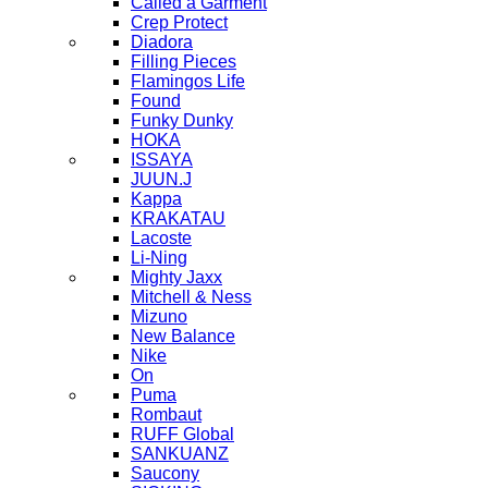
Called a Garment
Crep Protect
Diadora
Filling Pieces
Flamingos Life
Found
Funky Dunky
HOKA
ISSAYA
JUUN.J
Kappa
KRAKATAU
Lacoste
Li-Ning
Mighty Jaxx
Mitchell & Ness
Mizuno
New Balance
Nike
On
Puma
Rombaut
RUFF Global
SANKUANZ
Saucony