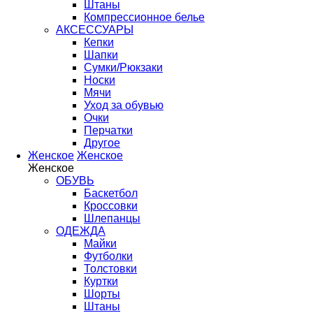
Штаны
Компрессионное белье
АКСЕССУАРЫ
Кепки
Шапки
Сумки/Рюкзаки
Носки
Мячи
Уход за обувью
Очки
Перчатки
Другое
Женское
Женское
Женское
ОБУВЬ
Баскетбол
Кроссовки
Шлепанцы
ОДЕЖДА
Майки
Футболки
Толстовки
Куртки
Шорты
Штаны