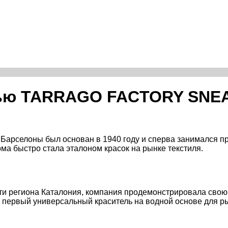
увью TARRAGO FACTORY SN
з Барселоны был основан в 1940 году и сперва занимался п
а быстро стала эталоном красок на рынке текстиля.
сти региона Каталония, компания продемонстрировала сво
 первый универсальный краситель на водной основе для р