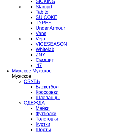
SICKING
Stampd
Tabito
SUICOKE
TYPES
Under Armour
Vans
Veja
VICESEASON
Whitelab
ZNY
Самшит
'47
Мужское
Мужское
Мужское
ОБУВЬ
Баскетбол
Кроссовки
Шлепанцы
ОДЕЖДА
Майки
Футболки
Толстовки
Куртки
Шорты