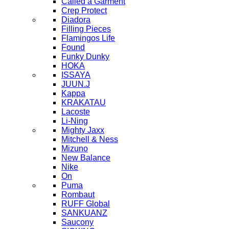
Called a Garment
Crep Protect
Diadora
Filling Pieces
Flamingos Life
Found
Funky Dunky
HOKA
ISSAYA
JUUN.J
Kappa
KRAKATAU
Lacoste
Li-Ning
Mighty Jaxx
Mitchell & Ness
Mizuno
New Balance
Nike
On
Puma
Rombaut
RUFF Global
SANKUANZ
Saucony