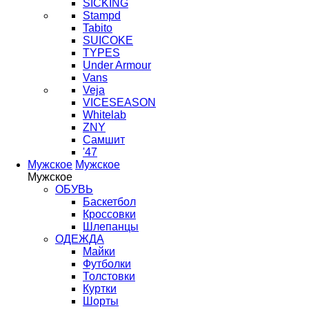
SICKING
Stampd
Tabito
SUICOKE
TYPES
Under Armour
Vans
Veja
VICESEASON
Whitelab
ZNY
Самшит
'47
Мужское
Мужское
Мужское
ОБУВЬ
Баскетбол
Кроссовки
Шлепанцы
ОДЕЖДА
Майки
Футболки
Толстовки
Куртки
Шорты