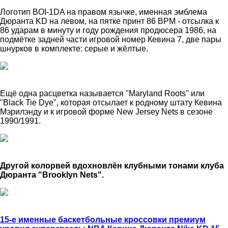
Логотип BOI-1DA на правом язычке, именная эмблема
Дюранта KD на левом, на пятке принт 86 BPM - отсылка к
86 ударам в минуту и году рождения продюсера 1986, на
подмётке задней части игровой номер Кевина 7, две пары
шнурков в комплекте: серые и жёлтые.
Ещё одна расцветка называется "Maryland Roots" или
"Black Tie Dye", которая отсылает к родному штату Кевина
Мэрилэнду и к игровой форме New Jersey Nets в сезоне
1990/1991.
Другой колорвей вдохновлён клубными тонами клуба
Дюранта "Brooklyn Nets".
15-е именные баскетбольные кроссовки премиум