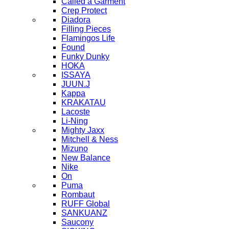
Called a Garment
Crep Protect
Diadora
Filling Pieces
Flamingos Life
Found
Funky Dunky
HOKA
ISSAYA
JUUN.J
Kappa
KRAKATAU
Lacoste
Li-Ning
Mighty Jaxx
Mitchell & Ness
Mizuno
New Balance
Nike
On
Puma
Rombaut
RUFF Global
SANKUANZ
Saucony