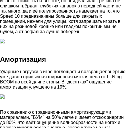
Износостойкость на высоте, но неидеальная - резина не
слишком твёрдая, глубоких канавок в передней части не
так много, да и её полупрозрачность намекает на то, что
Speed 10 предназначены больше для закрытых
помещений, нежели для улицы, хотя запрещать играть в
них на резиновой крошке или гладком покрытии мы не
будем, а от асфальта лучше поберечь.
Амортизация
Ударные нагрузки в игре поглощает и возвращает энергию
уже давно привычная фирменная мягкая пена от Li-Ning
BOOM по всей длине стопы. В "десятках" ощущение
амортизации улучшено на 19%.
По сравнению с традиционными амортизирующими
материалами, "БУМ" на 50% легче и имеет отскок энергии
до 80%, что даёт ощущение волнообразности на ногах и
полную кинетическую энергию, делая игрока на шаг