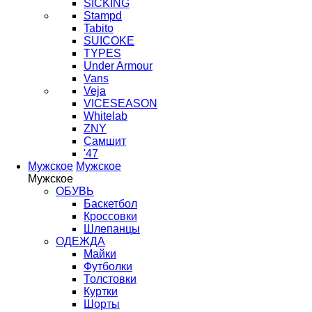
SICKING
Stampd
Tabito
SUICOKE
TYPES
Under Armour
Vans
Veja
VICESEASON
Whitelab
ZNY
Самшит
'47
Мужское
Мужское
Мужское
ОБУВЬ
Баскетбол
Кроссовки
Шлепанцы
ОДЕЖДА
Майки
Футболки
Толстовки
Куртки
Шорты