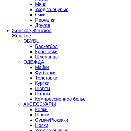
Мячи
Уход за обувью
Очки
Перчатки
Другое
Женское
Женское
Женское
ОБУВЬ
Баскетбол
Кроссовки
Шлепанцы
ОДЕЖДА
Майки
Футболки
Толстовки
Куртки
Шорты
Штаны
Компрессионное белье
АКСЕССУАРЫ
Кепки
Шапки
Сумки/Рюкзаки
Носки
Уход за обувью