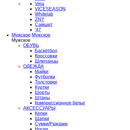
Veja
VICESEASON
Whitelab
ZNY
Самшит
'47
Мужское
Мужское
Мужское
ОБУВЬ
Баскетбол
Кроссовки
Шлепанцы
ОДЕЖДА
Майки
Футболки
Толстовки
Куртки
Шорты
Штаны
Компрессионное белье
АКСЕССУАРЫ
Кепки
Шапки
Сумки/Рюкзаки
Носки