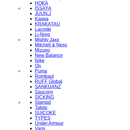
HOKA
ISSAYA
JUUN.J
Kappa
KRAKATAU
Lacoste
Li-Ning
Mighty Jaxx
Mitchell & Ness
Mizuno
New Balance
Nike
On
Puma
Rombaut
RUFF Global
SANKUANZ
Saucony
SICKING
Stampd
Tabito
SUICOKE
TYPES
Under Armour
Vans