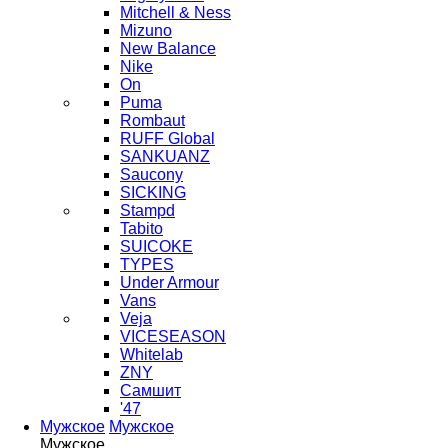
Mitchell & Ness
Mizuno
New Balance
Nike
On
Puma
Rombaut
RUFF Global
SANKUANZ
Saucony
SICKING
Stampd
Tabito
SUICOKE
TYPES
Under Armour
Vans
Veja
VICESEASON
Whitelab
ZNY
Самшит
'47
Мужское
Мужское
Мужское