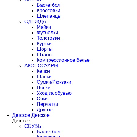
Баскетбол
Кроссовки
Шлепанцы
ОДЕЖДА
Майки
Футболки
Толстовки
Куртки
Шорты
Штаны
Компрессионное белье
АКСЕССУАРЫ
Кепки
Шапки
Сумки/Рюкзаки
Носки
Уход за обувью
Очки
Перчатки
Другое
Детское
Детское
Детское
ОБУВЬ
Баскетбол