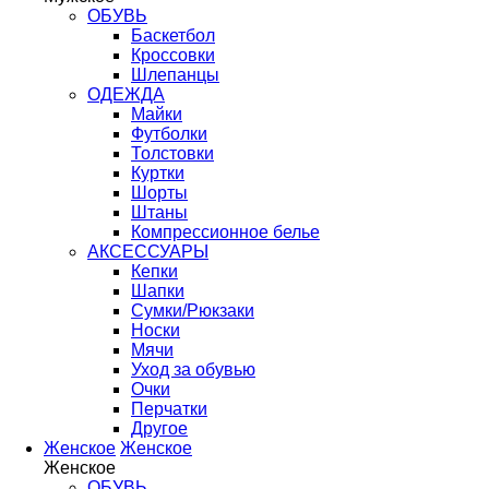
ОБУВЬ
Баскетбол
Кроссовки
Шлепанцы
ОДЕЖДА
Майки
Футболки
Толстовки
Куртки
Шорты
Штаны
Компрессионное белье
АКСЕССУАРЫ
Кепки
Шапки
Сумки/Рюкзаки
Носки
Мячи
Уход за обувью
Очки
Перчатки
Другое
Женское
Женское
Женское
ОБУВЬ