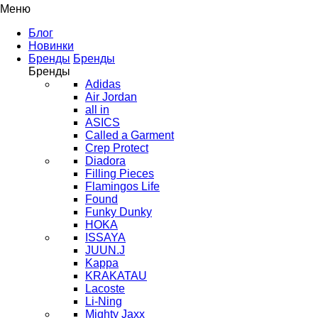
Меню
Блог
Новинки
Бренды
Бренды
Бренды
Adidas
Air Jordan
all in
ASICS
Called a Garment
Crep Protect
Diadora
Filling Pieces
Flamingos Life
Found
Funky Dunky
HOKA
ISSAYA
JUUN.J
Kappa
KRAKATAU
Lacoste
Li-Ning
Mighty Jaxx