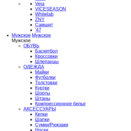
Veja
VICESEASON
Whitelab
ZNY
Самшит
'47
Мужское
Мужское
Мужское
ОБУВЬ
Баскетбол
Кроссовки
Шлепанцы
ОДЕЖДА
Майки
Футболки
Толстовки
Куртки
Шорты
Штаны
Компрессионное белье
АКСЕССУАРЫ
Кепки
Шапки
Сумки/Рюкзаки
Носки