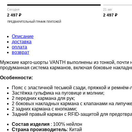
Сегодня
21 авг
2 497 ₽
2 497 ₽
ПРЕДВАРИТЕЛЬНЫЙ ГРАФИК ПЛАТЕЖЕЙ
Описание
доставка
оплата
возврат
Мужские карго-шорты VANTH выполнены из тонкой, почти не
продуманная система карманов, включая боковые накладн
Особенности:
Пояс с эластичной тесьмой сзади, пряжкой и ремнём-
Застёжка гульфика на пуговице и молнии;
2 передних кармана для рук;
2 боковых накладных кармана с клапанами на липучк
2 задних кармана с кнопками;
Задний правый карман с RFID-защитой для предотвр
Состав изделия
: 100% нейлон
Страна производитель
: Китай