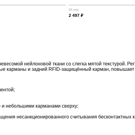
04 сен
2 497 ₽
весомой нейлоновой ткани со слегка мятой текстурой. Рег
ые карманы и задний RFID-защищённый карман, повышает 
лентой;
е и небольшими карманами сверху;
ащения несанкционированного считывания бесконтактных к