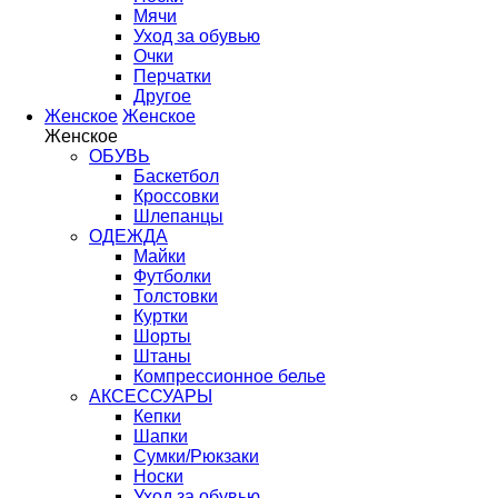
Мячи
Уход за обувью
Очки
Перчатки
Другое
Женское
Женское
Женское
ОБУВЬ
Баскетбол
Кроссовки
Шлепанцы
ОДЕЖДА
Майки
Футболки
Толстовки
Куртки
Шорты
Штаны
Компрессионное белье
АКСЕССУАРЫ
Кепки
Шапки
Сумки/Рюкзаки
Носки
Уход за обувью