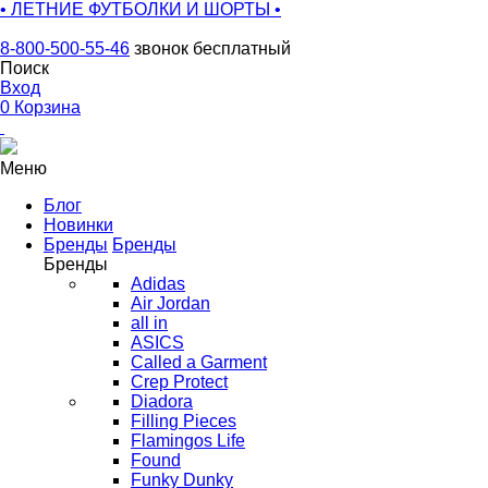
• ЛЕТНИЕ ФУТБОЛКИ И ШОРТЫ •
8-800-500-55-46
звонок бесплатный
Поиск
Вход
0
Корзина
Меню
Блог
Новинки
Бренды
Бренды
Бренды
Adidas
Air Jordan
all in
ASICS
Called a Garment
Crep Protect
Diadora
Filling Pieces
Flamingos Life
Found
Funky Dunky