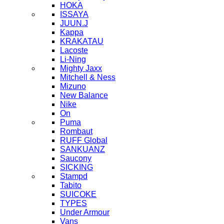
HOKA
ISSAYA
JUUN.J
Kappa
KRAKATAU
Lacoste
Li-Ning
Mighty Jaxx
Mitchell & Ness
Mizuno
New Balance
Nike
On
Puma
Rombaut
RUFF Global
SANKUANZ
Saucony
SICKING
Stampd
Tabito
SUICOKE
TYPES
Under Armour
Vans