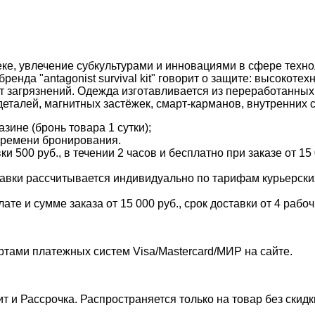
ке, увлечение субкультурами и инновациями в сфере техно
енда "antagonist survival kit" говорит о защите: высокоте
от загрязнений. Одежда изготавливается из переработанны
еталей, магнитных застёжек, смарт-карманов, внутренних с
зине (бронь товара 1 сутки);
времени бронирования.
и 500 руб., в течении 2 часов и бесплатно при заказе от 15
тавки рассчитывается индивидуально по тарифам курьерских 
е и сумме заказа от 15 000 руб., срок доставки от 4 рабоч
ртами платежных систем Visa/Mastercard/МИР на сайте.
т и Рассрочка. Распространяется только на товар без скид