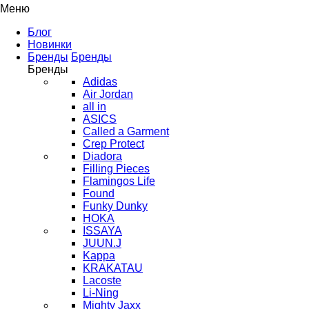
Меню
Блог
Новинки
Бренды
Бренды
Бренды
Adidas
Air Jordan
all in
ASICS
Called a Garment
Crep Protect
Diadora
Filling Pieces
Flamingos Life
Found
Funky Dunky
HOKA
ISSAYA
JUUN.J
Kappa
KRAKATAU
Lacoste
Li-Ning
Mighty Jaxx