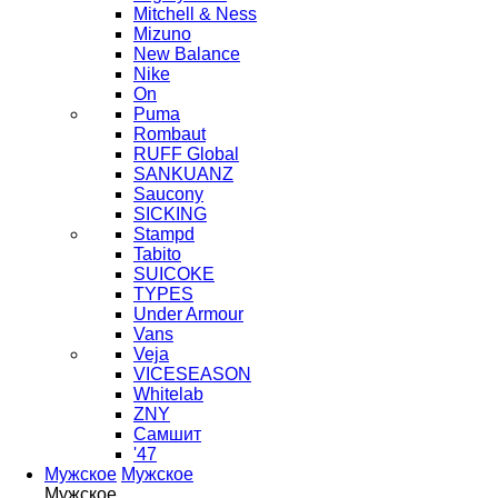
Mitchell & Ness
Mizuno
New Balance
Nike
On
Puma
Rombaut
RUFF Global
SANKUANZ
Saucony
SICKING
Stampd
Tabito
SUICOKE
TYPES
Under Armour
Vans
Veja
VICESEASON
Whitelab
ZNY
Самшит
'47
Мужское
Мужское
Мужское