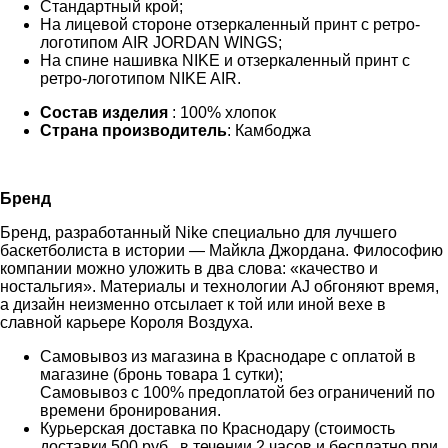
Стандартный крой;
На лицевой стороне отзеркаленный принт с ретро-
логотипом AIR JORDAN WINGS;
На спине нашивка NIKE и отзеркаленный принт с
ретро-логотипом NIKE AIR.
Состав изделия
: 100% хлопок
Страна производитель
: Камбоджа
Бренд
Бренд, разработанный Nike специально для лучшего
баскетболиста в истории — Майкла Джордана. Философию
компании можно уложить в два слова: «качество и
ностальгия». Материалы и технологии AJ обгоняют время,
а дизайн неизменно отсылает к той или иной вехе в
славной карьере Короля Воздуха.
Самовывоз из магазина в Краснодаре с оплатой в
магазине (бронь товара 1 сутки);
Самовывоз с 100% предоплатой без ограничений по
времени бронирования.
Курьерская доставка по Краснодару (стоимость
доставки 500 руб., в течении 2 часов и бесплатно при