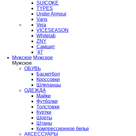
SUICOKE
TYPES
Under Armour
Vans
Veja
VICESEASON
Whitelab
ZNY
Самшит
'47
Мужское
Мужское
Мужское
ОБУВЬ
Баскетбол
Кроссовки
Шлепанцы
ОДЕЖДА
Майки
Футболки
Толстовки
Куртки
Шорты
Штаны
Компрессионное белье
АКСЕССУАРЫ