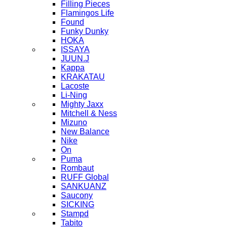
Filling Pieces
Flamingos Life
Found
Funky Dunky
HOKA
ISSAYA
JUUN.J
Kappa
KRAKATAU
Lacoste
Li-Ning
Mighty Jaxx
Mitchell & Ness
Mizuno
New Balance
Nike
On
Puma
Rombaut
RUFF Global
SANKUANZ
Saucony
SICKING
Stampd
Tabito