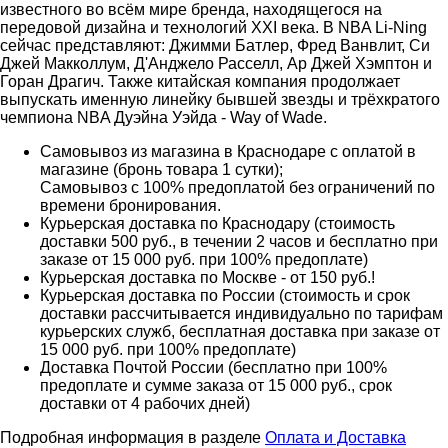
известного во всём мире бренда, находящегося на
передовой дизайна и технологий XXI века. В NBA Li-Ning
сейчас представляют: Джимми Батлер, Фред Ванвлит, Си
Джей Макколлум, Д'Анджело Расселл, Ар Джей Хэмптон и
Горан Драгич. Также китайская компания продолжает
выпускать именную линейку бывшей звезды и трёхкратого
чемпиона NBA Дуэйна Уэйда - Way of Wade.
Самовывоз из магазина в Краснодаре с оплатой в
магазине (бронь товара 1 сутки);
Самовывоз с 100% предоплатой без ограничений по
времени бронирования.
Курьерская доставка по Краснодару (стоимость
доставки 500 руб., в течении 2 часов и бесплатно при
заказе от 15 000 руб. при 100% предоплате)
Курьерская доставка по Москве - от 150 руб.!
Курьерская доставка по России (стоимость и срок
доставки рассчитывается индивидуально по тарифам
курьерских служб, бесплатная доставка при заказе от
15 000 руб. при 100% предоплате)
Доставка Почтой России (бесплатно при 100%
предоплате и сумме заказа от 15 000 руб., срок
доставки от 4 рабочих дней)
Подробная информация в разделе
Оплата и Доставка