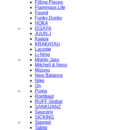
Filling Pieces
Flamingos Life
Found
Funky Dunky
HOKA
ISSAYA
JUUN.J
Kappa
KRAKATAU
Lacoste
Li-Ning
Mighty Jaxx
Mitchell & Ness
Mizuno
New Balance
Nike
On
Puma
Rombaut
RUFF Global
SANKUANZ
Saucony
SICKING
Stampd
Tabito