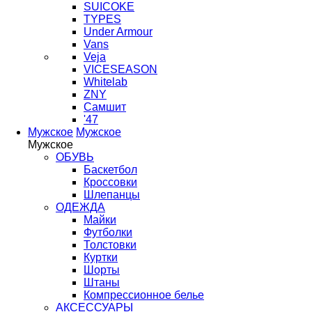
SUICOKE
TYPES
Under Armour
Vans
Veja
VICESEASON
Whitelab
ZNY
Самшит
'47
Мужское
Мужское
Мужское
ОБУВЬ
Баскетбол
Кроссовки
Шлепанцы
ОДЕЖДА
Майки
Футболки
Толстовки
Куртки
Шорты
Штаны
Компрессионное белье
АКСЕССУАРЫ