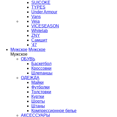
SUICOKE
TYPES
Under Armour
Vans
Veja
VICESEASON
Whitelab
ZNY
Самшит
'47
Мужское
Мужское
Мужское
ОБУВЬ
Баскетбол
Кроссовки
Шлепанцы
ОДЕЖДА
Майки
Футболки
Толстовки
Куртки
Шорты
Штаны
Компрессионное белье
АКСЕССУАРЫ