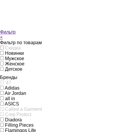
Фильтр
×
Фильтр по товарам
Скидка
Новинки
Мужское
Женское
Детское
Бренды
'47
Adidas
Air Jordan
all in
ASICS
Called a Garment
Crep Protect
Diadora
Filling Pieces
Flamingos Life