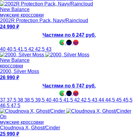
New Balance
мужские кроссовки
2002R Protection Pack, Navy/Raincloud
24 990
Частями по 6 247 руб.
40
40,5
41,5
42
42,5
43
New Balance
кроссовки
2000, Silver Moss
26 990
Частями по 6 747 руб.
37
37,5
38
38,5
39,5
40
40,5
41,5
42
42,5
43
44
44,5
45
45,5
46,5
47,5
On
мужские кроссовки
Cloudnova X, Ghost/Cinder
25 990