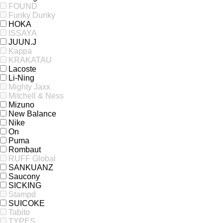
FOUND
Funky Dunky
HOKA
ISSAYA
JUUN.J
Kappa
KRAKATAU
Lacoste
Li-Ning
Mighty Jaxx
Mitchell & Ness
Mizuno
New Balance
Nike
On
Puma
Rombaut
RUFF Global
SANKUANZ
Saucony
SICKING
Stampd
SUICOKE
Tabito
TYPES