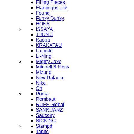
Filling Pieces
Flamingos Life
Found
Funky Dunky
HOKA
ISSAYA
JUUN.J
Kappa
KRAKATAU
Lacoste
Li-Ning
Mighty Jaxx
Mitchell & Ness
Mizuno
New Balance
Nike
On
Puma
Rombaut
RUFF Global
SANKUANZ
Saucony
SICKING
Stampd
Tabito