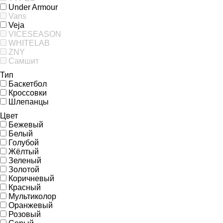
Under Armour
Vans
Veja
VICESEASON
WHITELAB
ZNY
Самшит
Тип
Баскетбол
Кроссовки
Шлепанцы
Цвет
Бежевый
Белый
Голубой
Жёлтый
Зеленый
Золотой
Коричневый
Красный
Мультиколор
Оранжевый
Розовый