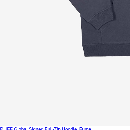
RUFF Global
Signed Full-Zip Hoodie, Fume