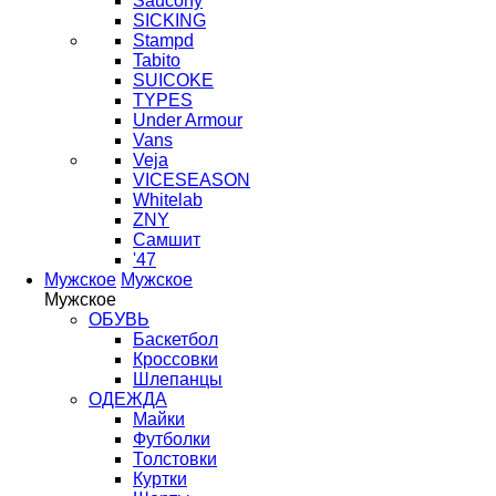
Saucony
SICKING
Stampd
Tabito
SUICOKE
TYPES
Under Armour
Vans
Veja
VICESEASON
Whitelab
ZNY
Самшит
'47
Мужское
Мужское
Мужское
ОБУВЬ
Баскетбол
Кроссовки
Шлепанцы
ОДЕЖДА
Майки
Футболки
Толстовки
Куртки