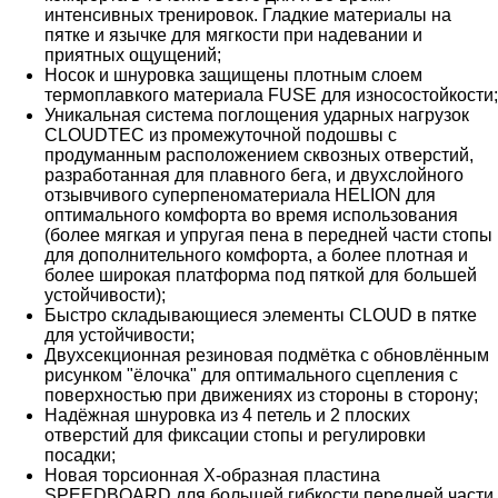
интенсивных тренировок. Гладкие материалы на
пятке и язычке для мягкости при надевании и
приятных ощущений;
Носок и шнуровка защищены плотным слоем
термоплавкого материала FUSE для износостойкости;
Уникальная система поглощения ударных нагрузок
CLOUDTEC из промежуточной подошвы с
продуманным расположением сквозных отверстий,
разработанная для плавного бега, и двухслойного
отзывчивого суперпеноматериала HELION для
оптимального комфорта во время использования
(более мягкая и упругая пена в передней части стопы
для дополнительного комфорта, а более плотная и
более широкая платформа под пяткой для большей
устойчивости);
Быстро складывающиеся элементы CLOUD в пятке
для устойчивости;
Двухсекционная резиновая подмётка с обновлённым
рисунком "ёлочка" для оптимального сцепления с
поверхностью при движениях из стороны в сторону;
Надёжная шнуровка из 4 петель и 2 плоских
отверстий для фиксации стопы и регулировки
посадки;
Новая торсионная X-образная пластина
SPEEDBOARD для большей гибкости передней части,