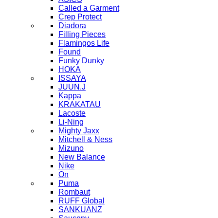
Called a Garment
Crep Protect
Diadora
Filling Pieces
Flamingos Life
Found
Funky Dunky
HOKA
ISSAYA
JUUN.J
Kappa
KRAKATAU
Lacoste
Li-Ning
Mighty Jaxx
Mitchell & Ness
Mizuno
New Balance
Nike
On
Puma
Rombaut
RUFF Global
SANKUANZ