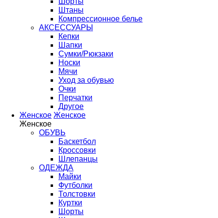
Шорты
Штаны
Компрессионное белье
АКСЕССУАРЫ
Кепки
Шапки
Сумки/Рюкзаки
Носки
Мячи
Уход за обувью
Очки
Перчатки
Другое
Женское
Женское
Женское
ОБУВЬ
Баскетбол
Кроссовки
Шлепанцы
ОДЕЖДА
Майки
Футболки
Толстовки
Куртки
Шорты