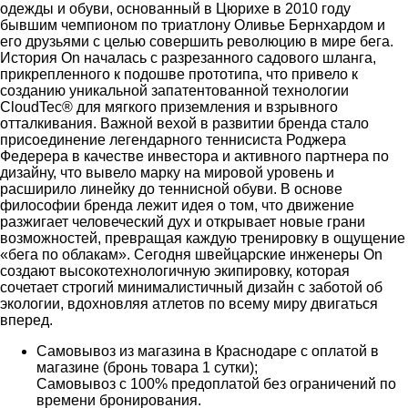
одежды и обуви, основанный в Цюрихе в 2010 году
бывшим чемпионом по триатлону Оливье Бернхардом и
его друзьями с целью совершить революцию в мире бега.
История On началась с разрезанного садового шланга,
прикрепленного к подошве прототипа, что привело к
созданию уникальной запатентованной технологии
CloudTec® для мягкого приземления и взрывного
отталкивания. Важной вехой в развитии бренда стало
присоединение легендарного теннисиста Роджера
Федерера в качестве инвестора и активного партнера по
дизайну, что вывело марку на мировой уровень и
расширило линейку до теннисной обуви. В основе
философии бренда лежит идея о том, что движение
разжигает человеческий дух и открывает новые грани
возможностей, превращая каждую тренировку в ощущение
«бега по облакам». Сегодня швейцарские инженеры On
создают высокотехнологичную экипировку, которая
сочетает строгий минималистичный дизайн с заботой об
экологии, вдохновляя атлетов по всему миру двигаться
вперед.
Самовывоз из магазина в Краснодаре с оплатой в
магазине (бронь товара 1 сутки);
Самовывоз с 100% предоплатой без ограничений по
времени бронирования.