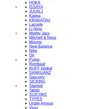
HOKA
ISSAYA
JUUN.J
Kappa
KRAKATAU
Lacoste
Li-Ning
Mighty Jaxx
Mitchell & Ness
Mizuno
New Balance
Nike
On
Puma
Rombaut
RUFF Global
SANKUANZ
Saucony
SICKING
Stampd
Tabito
SUICOKE
TYPES
Under Armour
Vans