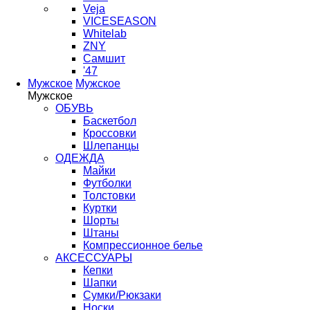
Veja
VICESEASON
Whitelab
ZNY
Самшит
'47
Мужское
Мужское
Мужское
ОБУВЬ
Баскетбол
Кроссовки
Шлепанцы
ОДЕЖДА
Майки
Футболки
Толстовки
Куртки
Шорты
Штаны
Компрессионное белье
АКСЕССУАРЫ
Кепки
Шапки
Сумки/Рюкзаки
Носки