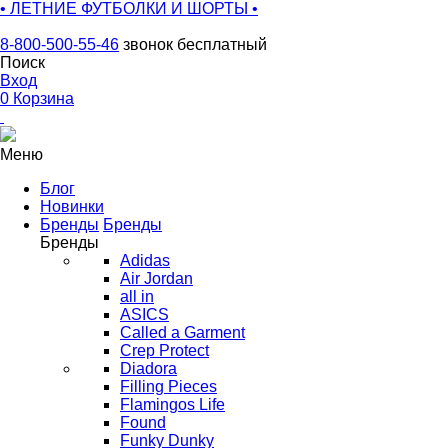
• ЛЕТНИЕ ФУТБОЛКИ И ШОРТЫ •
8-800-500-55-46
звонок бесплатный
Поиск
Вход
0
Корзина
Меню
Блог
Новинки
Бренды
Бренды
Бренды
Adidas
Air Jordan
all in
ASICS
Called a Garment
Crep Protect
Diadora
Filling Pieces
Flamingos Life
Found
Funky Dunky