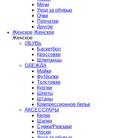
Мячи
Уход за обувью
Очки
Перчатки
Другое
Женское
Женское
Женское
ОБУВЬ
Баскетбол
Кроссовки
Шлепанцы
ОДЕЖДА
Майки
Футболки
Толстовки
Куртки
Шорты
Штаны
Компрессионное белье
АКСЕССУАРЫ
Кепки
Шапки
Сумки/Рюкзаки
Носки
Уход за обувью