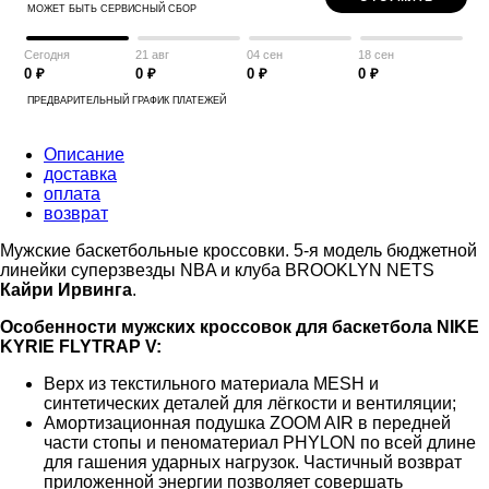
МОЖЕТ БЫТЬ СЕРВИСНЫЙ СБОР
Сегодня
21 авг
04 сен
18 сен
0 ₽
0 ₽
0 ₽
0 ₽
ПРЕДВАРИТЕЛЬНЫЙ ГРАФИК ПЛАТЕЖЕЙ
Описание
доставка
оплата
возврат
Мужские баскетбольные кроссовки. 5-я модель бюджетной
линейки суперзвезды NBA и клуба BROOKLYN NETS
Кайри Ирвинга
.
Особенности мужских кроссовок для баскетбола NIKE
KYRIE FLYTRAP V:
Верх из текстильного материала MESH и
синтетических деталей для лёгкости и вентиляции;
Амортизационная подушка ZOOM AIR в передней
части стопы и пеноматериал PHYLON по всей длине
для гашения ударных нагрузок. Частичный возврат
приложенной энергии позволяет совершать