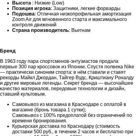
Высота
: Низкие (Low)
Позиция игрока
: Защитники, легкие форварды
Подошва
: Отличная низкопрофильная амортизация
Zoom Air для мгновенного старта и максимального
контроля движений
Страна производитель
: Вьетнам
Бренд
В 1963 году пара спортсменов-энтузиастов продала
первые 300 пар кроссовок из Японии. Спустя полвека Nike
— практически синоним спорта: в нём ставили и ставят
рекорды Майкл Джордан, Тайгер Вудс, Криштиану Роналду
и другие мировые легенды. Секрет бренда — высочайшее
качество материалов, передовые технологии и дизайн,
ставший культовым.
Самовывоз из магазина в Краснодаре с оплатой в
магазине (бронь товара 1 сутки);
Самовывоз с 100% предоплатой без ограничений по
времени бронирования.
Курьерская доставка по Краснодару (стоимость
доставки 500 руб., в течении 2 часов и бесплатно при