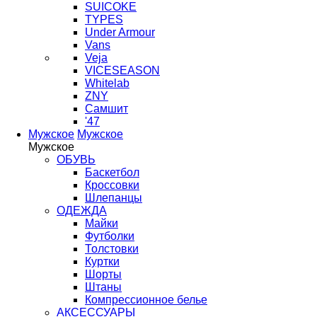
SUICOKE
TYPES
Under Armour
Vans
Veja
VICESEASON
Whitelab
ZNY
Самшит
'47
Мужское
Мужское
Мужское
ОБУВЬ
Баскетбол
Кроссовки
Шлепанцы
ОДЕЖДА
Майки
Футболки
Толстовки
Куртки
Шорты
Штаны
Компрессионное белье
АКСЕССУАРЫ