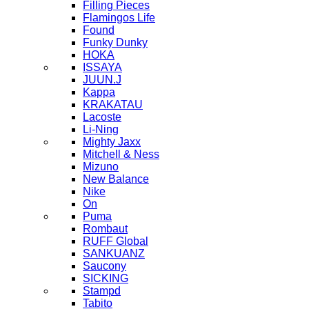
Filling Pieces
Flamingos Life
Found
Funky Dunky
HOKA
ISSAYA
JUUN.J
Kappa
KRAKATAU
Lacoste
Li-Ning
Mighty Jaxx
Mitchell & Ness
Mizuno
New Balance
Nike
On
Puma
Rombaut
RUFF Global
SANKUANZ
Saucony
SICKING
Stampd
Tabito