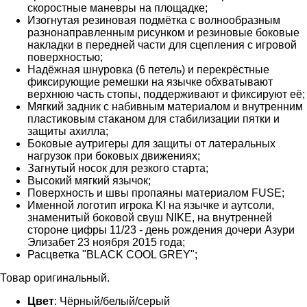
скоростные маневры на площадке;
Изогнутая резиновая подмётка с волнообразным
разнонаправленным рисунком и резиновые боковые
накладки в передней части для сцепления с игровой
поверхностью;
Надёжная шнуровка (6 петель) и перекрёстные
фиксирующие ремешки на язычке обхватывают
верхнюю часть стопы, поддерживают и фиксируют её;
Мягкий задник с набивным материалом и внутренним
пластиковым стаканом для стабилизации пятки и
защиты ахилла;
Боковые аутригеры для защиты от латеральных
нагрузок при боковых движениях;
Загнутый носок для резкого старта;
Высокий мягкий язычок;
Поверхность и швы пропаяны материалом FUSE;
Именной логотип игрока KI на язычке и аутсоли,
знаменитый боковой свуш NIKE, на внутренней
стороне цифры 11/23 - день рождения дочери Азури
Элизабет 23 ноября 2015 года;
Расцветка "BLACK COOL GREY";
Товар оригинальный.
Цвет
: Чёрный/белый/серый