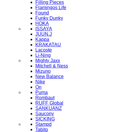
Filling Pieces
Flamingos Life
Found
Funky Dunky
HOKA
ISSAYA
JUUN.J
Kappa
KRAKATAU
Lacoste
Li-Ning
Mighty Jaxx
Mitchell & Ness
Mizuno
New Balance
Nike
On
Puma
Rombaut
RUFF Global
SANKUANZ
Saucony
SICKING
Stampd
Tabito