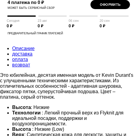
4 платежа по 0 ₽
ОФОРМИТЬ
МОЖЕТ БЫТЬ СЕРВИСНЫЙ СБОР
Сегодня
23 авг
06 сен
20 сен
0 ₽
0 ₽
0 ₽
0 ₽
ПРЕДВАРИТЕЛЬНЫЙ ГРАФИК ПЛАТЕЖЕЙ
Описание
доставка
оплата
возврат
Это юбилейная, десятая именная модель от Kevin Durant's
с улучшенными техническими характеристиками. Из
отличительных особенностей - адаптивная шнуровка,
фиксатор пятки, суперустойчивая подошва. Цвет –
платина, серый оттенок.
Высота
: Низкие
Технологии
: Легкий прочный верх из Flyknit для
идеальной посадки, поддержки и
воздухопроницаемости.
Высота
: Низкие (Low)
Верх
: Синтетическая кожа для легкости, защиты и