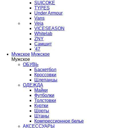
SUICOKE
TYPES
Under Armour
Vans
Veja
VICESEASON
Whitelab
ZNY
Самшит
'47
Мужское
Мужское
Мужское
ОБУВЬ
Баскетбол
Кроссовки
Шлепанцы
ОДЕЖДА
Майки
Футболки
Толстовки
Куртки
Шорты
Штаны
Компрессионное белье
АКСЕССУАРЫ