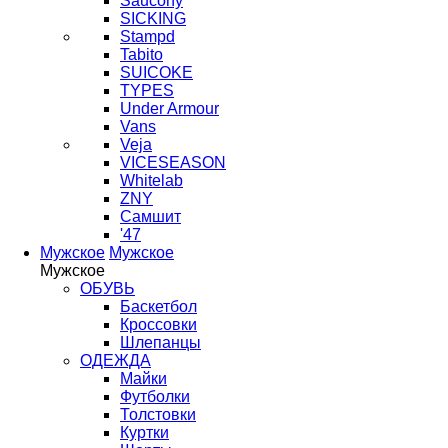
Saucony
SICKING
Stampd
Tabito
SUICOKE
TYPES
Under Armour
Vans
Veja
VICESEASON
Whitelab
ZNY
Самшит
'47
Мужское
Мужское
Мужское
ОБУВЬ
Баскетбол
Кроссовки
Шлепанцы
ОДЕЖДА
Майки
Футболки
Толстовки
Куртки