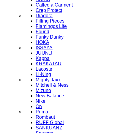
Called a Garment
Crep Protect
Diadora
Filling Pieces
Flamingos Life
Found
Funky Dunky
HOKA
ISSAYA
JUUN.J
Kappa
KRAKATAU
Lacoste
Li-Ning
Mighty Jaxx
Mitchell & Ness
Mizuno
New Balance
Nike
On
Puma
Rombaut
RUFF Global
SANKUANZ