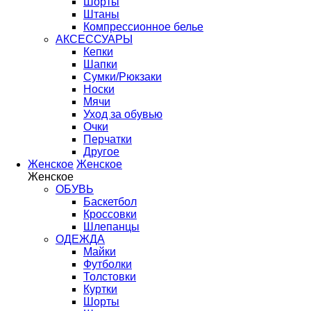
Шорты
Штаны
Компрессионное белье
АКСЕССУАРЫ
Кепки
Шапки
Сумки/Рюкзаки
Носки
Мячи
Уход за обувью
Очки
Перчатки
Другое
Женское
Женское
Женское
ОБУВЬ
Баскетбол
Кроссовки
Шлепанцы
ОДЕЖДА
Майки
Футболки
Толстовки
Куртки
Шорты