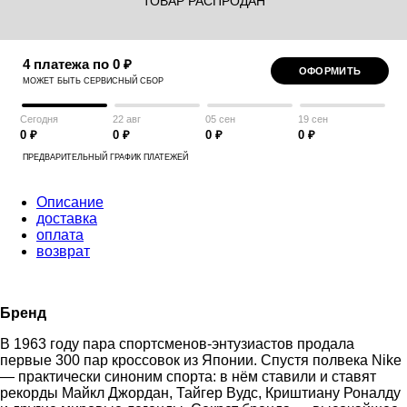
ТОВАР РАСПРОДАН
4 платежа по 0 ₽
ОФОРМИТЬ
МОЖЕТ БЫТЬ СЕРВИСНЫЙ СБОР
Сегодня
22 авг
05 сен
19 сен
0 ₽
0 ₽
0 ₽
0 ₽
ПРЕДВАРИТЕЛЬНЫЙ ГРАФИК ПЛАТЕЖЕЙ
Описание
доставка
оплата
возврат
Бренд
В 1963 году пара спортсменов-энтузиастов продала
первые 300 пар кроссовок из Японии. Спустя полвека Nike
— практически синоним спорта: в нём ставили и ставят
рекорды Майкл Джордан, Тайгер Вудс, Криштиану Роналду