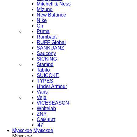
Mitchell & Ness
Mizuno
New Balance
Nike
On
Puma
Rombaut
RUFF Global
SANKUANZ
Saucony
SICKING
Stampd
Tabito
SUICOKE
TYPES
Under Armour
Vans
Veja
VICESEASON
Whitelab
ZNY
Самшит
'47
Мужское
Мужское
Мужское