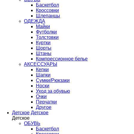
Баскетбол
Кроссовки
Шлепанцы
ОДЕЖДА
Майки
Футболки
Толстовки
Куртки
Шорты
Штаны
Компрессионное белье
АКСЕССУАРЫ
Кепки
Шапки
Сумки/Рюкзаки
Носки
Уход за обувью
Очки
Перчатки
Другое
Детское
Детское
Детское
ОБУВЬ
Баскетбол