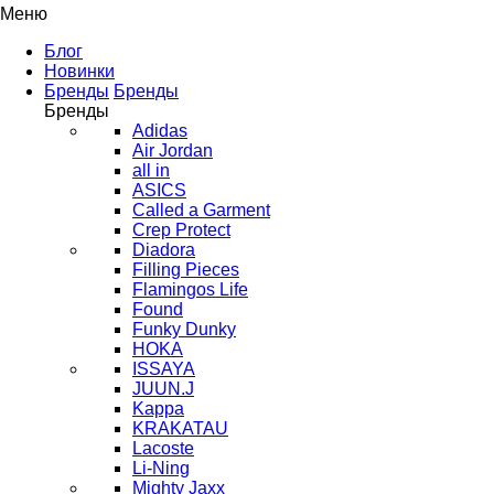
Меню
Блог
Новинки
Бренды
Бренды
Бренды
Adidas
Air Jordan
all in
ASICS
Called a Garment
Crep Protect
Diadora
Filling Pieces
Flamingos Life
Found
Funky Dunky
HOKA
ISSAYA
JUUN.J
Kappa
KRAKATAU
Lacoste
Li-Ning
Mighty Jaxx