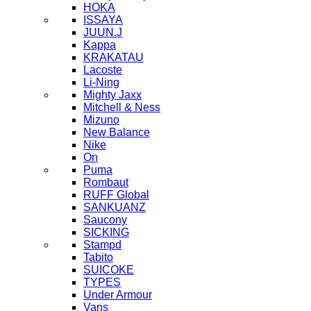
HOKA
ISSAYA
JUUN.J
Kappa
KRAKATAU
Lacoste
Li-Ning
Mighty Jaxx
Mitchell & Ness
Mizuno
New Balance
Nike
On
Puma
Rombaut
RUFF Global
SANKUANZ
Saucony
SICKING
Stampd
Tabito
SUICOKE
TYPES
Under Armour
Vans