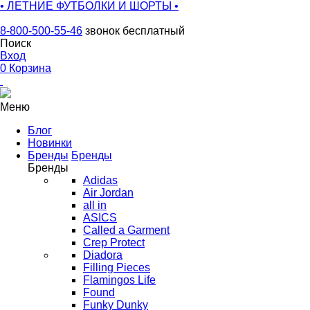
• ЛЕТНИЕ ФУТБОЛКИ И ШОРТЫ •
8-800-500-55-46
звонок бесплатный
Поиск
Вход
0
Корзина
Меню
Блог
Новинки
Бренды
Бренды
Бренды
Adidas
Air Jordan
all in
ASICS
Called a Garment
Crep Protect
Diadora
Filling Pieces
Flamingos Life
Found
Funky Dunky