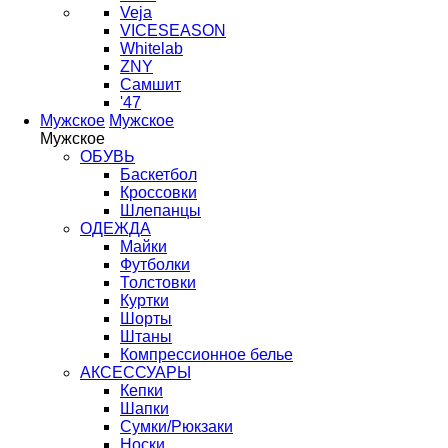
Veja
VICESEASON
Whitelab
ZNY
Самшит
'47
Мужское
Мужское
Мужское
ОБУВЬ
Баскетбол
Кроссовки
Шлепанцы
ОДЕЖДА
Майки
Футболки
Толстовки
Куртки
Шорты
Штаны
Компрессионное белье
АКСЕССУАРЫ
Кепки
Шапки
Сумки/Рюкзаки
Носки