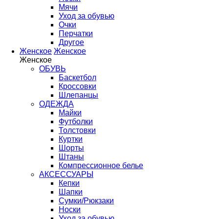
Мячи
Уход за обувью
Очки
Перчатки
Другое
Женское
Женское
Женское
ОБУВЬ
Баскетбол
Кроссовки
Шлепанцы
ОДЕЖДА
Майки
Футболки
Толстовки
Куртки
Шорты
Штаны
Компрессионное белье
АКСЕССУАРЫ
Кепки
Шапки
Сумки/Рюкзаки
Носки
Уход за обувью