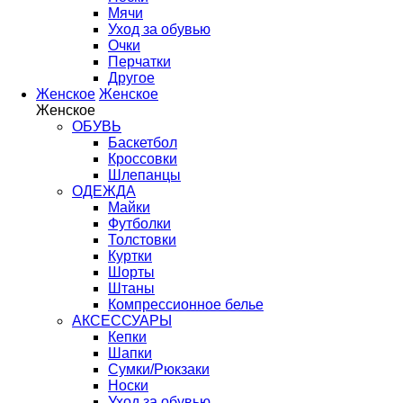
Мячи
Уход за обувью
Очки
Перчатки
Другое
Женское
Женское
Женское
ОБУВЬ
Баскетбол
Кроссовки
Шлепанцы
ОДЕЖДА
Майки
Футболки
Толстовки
Куртки
Шорты
Штаны
Компрессионное белье
АКСЕССУАРЫ
Кепки
Шапки
Сумки/Рюкзаки
Носки
Уход за обувью