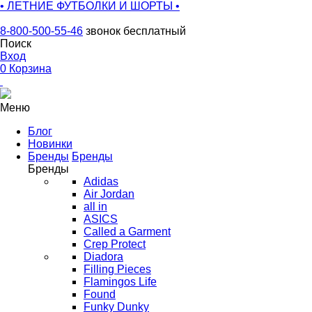
• ЛЕТНИЕ ФУТБОЛКИ И ШОРТЫ •
8-800-500-55-46
звонок бесплатный
Поиск
Вход
0
Корзина
Меню
Блог
Новинки
Бренды
Бренды
Бренды
Adidas
Air Jordan
all in
ASICS
Called a Garment
Crep Protect
Diadora
Filling Pieces
Flamingos Life
Found
Funky Dunky