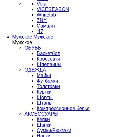
Veja
VICESEASON
Whitelab
ZNY
Самшит
'47
Мужское
Мужское
Мужское
ОБУВЬ
Баскетбол
Кроссовки
Шлепанцы
ОДЕЖДА
Майки
Футболки
Толстовки
Куртки
Шорты
Штаны
Компрессионное белье
АКСЕССУАРЫ
Кепки
Шапки
Сумки/Рюкзаки
Носки