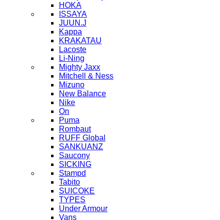
HOKA
ISSAYA
JUUN.J
Kappa
KRAKATAU
Lacoste
Li-Ning
Mighty Jaxx
Mitchell & Ness
Mizuno
New Balance
Nike
On
Puma
Rombaut
RUFF Global
SANKUANZ
Saucony
SICKING
Stampd
Tabito
SUICOKE
TYPES
Under Armour
Vans