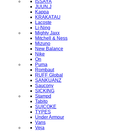
ISSAYA
JUUN.J
Kappa
KRAKATAU
Lacoste
Li-Ning
Mighty Jaxx
Mitchell & Ness
Mizuno
New Balance
Nike
On
Puma
Rombaut
RUFF Global
SANKUANZ
Saucony
SICKING
Stampd
Tabito
SUICOKE
TYPES
Under Armour
Vans
Veja