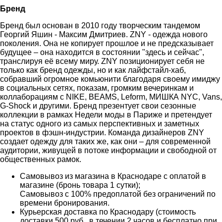
Бренд
Бренд был основан в 2010 году творческим тандемом
Георгий Яшин - Максим Дмитриев. ZNY - одежда нового
поколения. Она не копирует прошлое и не предсказывает
будущее – она находится в состоянии "здесь и сейчас",
транслируя её всему миру. ZNY позиционирует себя не
только как бренд одежды, но и как лайфстайл-хаб,
собравший огромное комьюнити благодаря своему имиджу
в социальных сетях, показам, громким вечеринкам и
коллаборациям с NIKE, BEAMS, Leform, МИШКА NYC, Vans,
G-Shock и другими. Бренд презентует свои сезонные
коллекции в рамках Недели моды в Париже и претендует
на статус одного из самых перспективных и заметных
проектов в фэшн-индустрии. Команда дизайнеров ZNY
создает одежду для таких же, как они – для современной
аудитории, живущей в потоке информации и свободной от
общественных рамок.
Самовывоз из магазина в Краснодаре с оплатой в
магазине (бронь товара 1 сутки);
Самовывоз с 100% предоплатой без ограничений по
времени бронирования.
Курьерская доставка по Краснодару (стоимость
доставки 500 руб., в течении 2 часов и бесплатно при