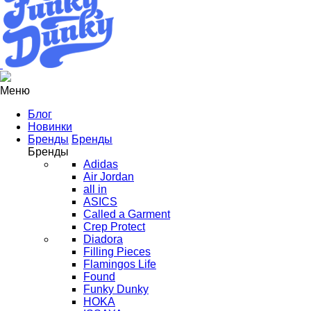
Меню
Блог
Новинки
Бренды
Бренды
Бренды
Adidas
Air Jordan
all in
ASICS
Called a Garment
Crep Protect
Diadora
Filling Pieces
Flamingos Life
Found
Funky Dunky
HOKA