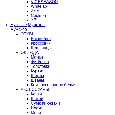
VICESEASON
Whitelab
ZNY
Самшит
'47
Мужское
Мужское
Мужское
ОБУВЬ
Баскетбол
Кроссовки
Шлепанцы
ОДЕЖДА
Майки
Футболки
Толстовки
Куртки
Шорты
Штаны
Компрессионное белье
АКСЕССУАРЫ
Кепки
Шапки
Сумки/Рюкзаки
Носки
Мячи