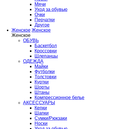
Мячи
Уход за обувью
Очки
Перчатки
Другое
Женское
Женское
Женское
ОБУВЬ
Баскетбол
Кроссовки
Шлепанцы
ОДЕЖДА
Майки
Футболки
Толстовки
Куртки
Шорты
Штаны
Компрессионное белье
АКСЕССУАРЫ
Кепки
Шапки
Сумки/Рюкзаки
Носки
Уход за обувью