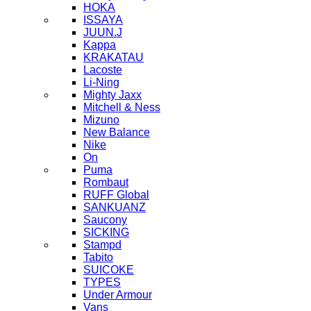
HOKA
ISSAYA
JUUN.J
Kappa
KRAKATAU
Lacoste
Li-Ning
Mighty Jaxx
Mitchell & Ness
Mizuno
New Balance
Nike
On
Puma
Rombaut
RUFF Global
SANKUANZ
Saucony
SICKING
Stampd
Tabito
SUICOKE
TYPES
Under Armour
Vans