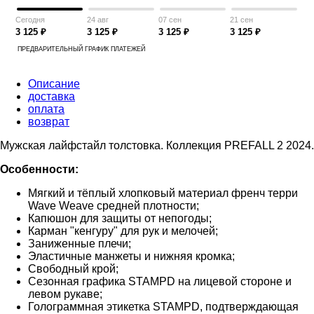
Сегодня
24 авг
07 сен
21 сен
3 125 ₽
3 125 ₽
3 125 ₽
3 125 ₽
ПРЕДВАРИТЕЛЬНЫЙ ГРАФИК ПЛАТЕЖЕЙ
Описание
доставка
оплата
возврат
Мужская лайфстайл толстовка. Коллекция PREFALL 2 2024.
Особенности:
Мягкий и тёплый хлопковый материал френч терри
Wave Weave средней плотности;
Капюшон для защиты от непогоды;
Карман "кенгуру" для рук и мелочей;
Заниженные плечи;
Эластичные манжеты и нижняя кромка;
Свободный крой;
Сезонная графика STAMPD на лицевой стороне и
левом рукаве;
Голограммная этикетка STAMPD, подтверждающая