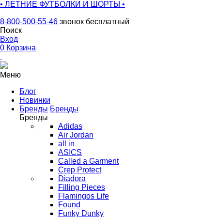
• ЛЕТНИЕ ФУТБОЛКИ И ШОРТЫ •
8-800-500-55-46
звонок бесплатный
Поиск
Вход
0
Корзина
Меню
Блог
Новинки
Бренды
Бренды
Бренды
Adidas
Air Jordan
all in
ASICS
Called a Garment
Crep Protect
Diadora
Filling Pieces
Flamingos Life
Found
Funky Dunky