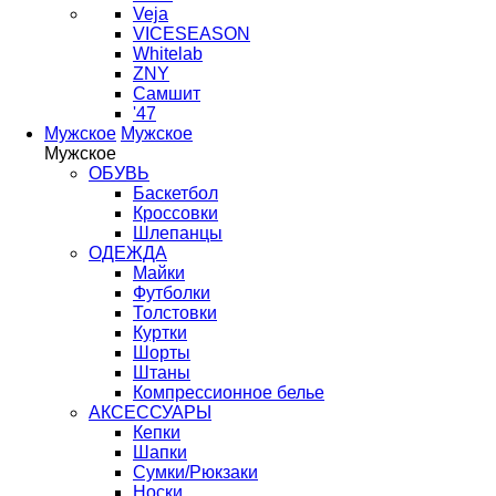
Veja
VICESEASON
Whitelab
ZNY
Самшит
'47
Мужское
Мужское
Мужское
ОБУВЬ
Баскетбол
Кроссовки
Шлепанцы
ОДЕЖДА
Майки
Футболки
Толстовки
Куртки
Шорты
Штаны
Компрессионное белье
АКСЕССУАРЫ
Кепки
Шапки
Сумки/Рюкзаки
Носки