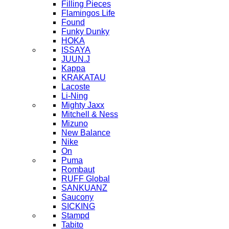
Filling Pieces
Flamingos Life
Found
Funky Dunky
HOKA
ISSAYA
JUUN.J
Kappa
KRAKATAU
Lacoste
Li-Ning
Mighty Jaxx
Mitchell & Ness
Mizuno
New Balance
Nike
On
Puma
Rombaut
RUFF Global
SANKUANZ
Saucony
SICKING
Stampd
Tabito