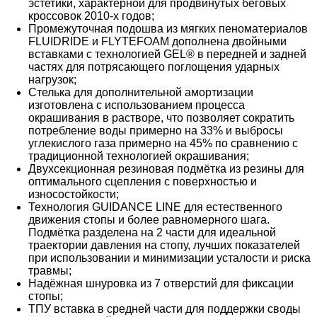
эстетики, характерной для продвинутых беговых
кроссовок 2010-х годов;
Промежуточная подошва из мягких пеноматериалов
FLUIDRIDE и FLYTEFOAM дополнена двойными
вставками с технологией GEL® в передней и задней
частях для потрясающего поглощения ударных
нагрузок;
Стелька для дополнительной амортизации
изготовлена с использованием процесса
окрашивания в растворе, что позволяет сократить
потребление воды примерно на 33% и выбросы
углекислого газа примерно на 45% по сравнению с
традиционной технологией окрашивания;
Двухсекционная резиновая подмётка из резины для
оптимального сцепления с поверхностью и
износостойкости;
Технология GUIDANCE LINE для естественного
движения стопы и более равномерного шага.
Подмётка разделена на 2 части для идеальной
траектории давления на стопу, лучших показателей
при использовании и минимизации усталости и риска
травмы;
Надёжная шнуровка из 7 отверстий для фиксации
стопы;
ТПУ вставка в средней части для поддержки своды