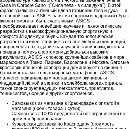
аббревиатура крылатого латинского выражения "Anima
Sana In Corpore Sano" ("Сила тела - в силе духа"). В этой
фразе заключён античный идеал гармонии тела и духа — и
основной смысл ASICS: занятия спортом и здоровый образ
жизни помогают быть счастливым. ASICS
преобразовывает новейшие научные и технологические
разработки в высокофункциональную спортивную и
лайфстайл одежду и обувь. Каждая технологическая
разработка и идея, стоящие в основе любой из концепций,
направлены на создание наилучшей экипировки, которая
призвана помочь спортсмену добиваться высоких
результатов. ASICS - спонсор крупнейших забегов в мире:
марафонов в Токио, Париже, Барселоне и Москве. Беговые
кроссовки японской корпорации доминируют на финише
большинства массовых мировых марафонов. ASICS
является официальным поставщиком экипировки
Федераций лёгкой атлетики и волейбола многих стран, а
также спонсирует ведущих легкоатлетов, триатлетов,
теннисистов, борцов и других спортсменов.
Самовывоз из магазина в Краснодаре с оплатой в
магазине (бронь товара 1 сутки);
Самовывоз с 100% предоплатой без ограничений по
времени бронирования.
Курьерская доставка по Краснодару (стоимость