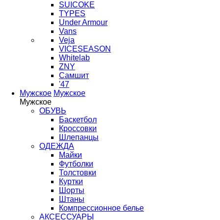
SUICOKE
TYPES
Under Armour
Vans
Veja
VICESEASON
Whitelab
ZNY
Самшит
'47
Мужское
Мужское
Мужское
ОБУВЬ
Баскетбол
Кроссовки
Шлепанцы
ОДЕЖДА
Майки
Футболки
Толстовки
Куртки
Шорты
Штаны
Компрессионное белье
АКСЕССУАРЫ