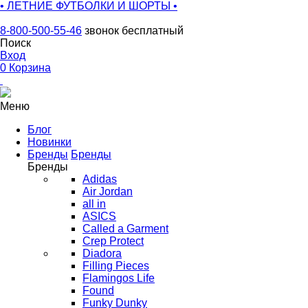
• ЛЕТНИЕ ФУТБОЛКИ И ШОРТЫ •
8-800-500-55-46
звонок бесплатный
Поиск
Вход
0
Корзина
Меню
Блог
Новинки
Бренды
Бренды
Бренды
Adidas
Air Jordan
all in
ASICS
Called a Garment
Crep Protect
Diadora
Filling Pieces
Flamingos Life
Found
Funky Dunky