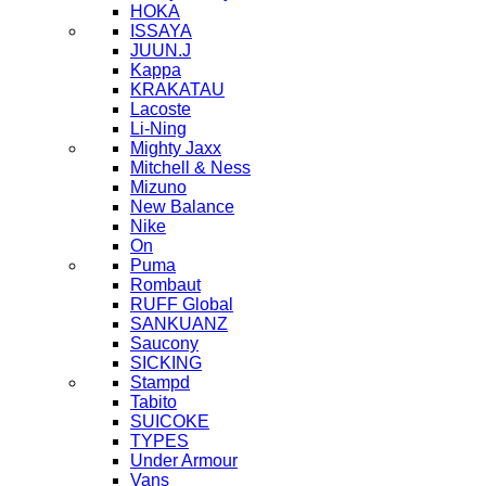
HOKA
ISSAYA
JUUN.J
Kappa
KRAKATAU
Lacoste
Li-Ning
Mighty Jaxx
Mitchell & Ness
Mizuno
New Balance
Nike
On
Puma
Rombaut
RUFF Global
SANKUANZ
Saucony
SICKING
Stampd
Tabito
SUICOKE
TYPES
Under Armour
Vans