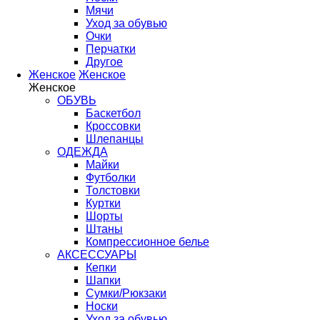
Мячи
Уход за обувью
Очки
Перчатки
Другое
Женское
Женское
Женское
ОБУВЬ
Баскетбол
Кроссовки
Шлепанцы
ОДЕЖДА
Майки
Футболки
Толстовки
Куртки
Шорты
Штаны
Компрессионное белье
АКСЕССУАРЫ
Кепки
Шапки
Сумки/Рюкзаки
Носки
Уход за обувью