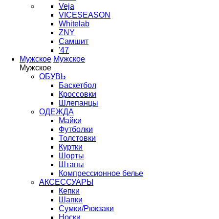
Veja
VICESEASON
Whitelab
ZNY
Самшит
'47
Мужское
Мужское
Мужское
ОБУВЬ
Баскетбол
Кроссовки
Шлепанцы
ОДЕЖДА
Майки
Футболки
Толстовки
Куртки
Шорты
Штаны
Компрессионное белье
АКСЕССУАРЫ
Кепки
Шапки
Сумки/Рюкзаки
Носки