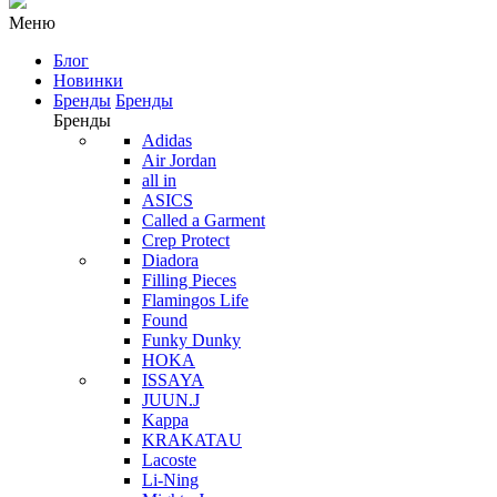
Меню
Блог
Новинки
Бренды
Бренды
Бренды
Adidas
Air Jordan
all in
ASICS
Called a Garment
Crep Protect
Diadora
Filling Pieces
Flamingos Life
Found
Funky Dunky
HOKA
ISSAYA
JUUN.J
Kappa
KRAKATAU
Lacoste
Li-Ning