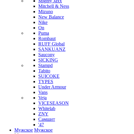
Mighty Jaxx
Mitchell & Ness
Mizuno
New Balance
Nike
On
Puma
Rombaut
RUFF Global
SANKUANZ
Saucony
SICKING
Stampd
Tabito
SUICOKE
TYPES
Under Armour
Vans
Veja
VICESEASON
Whitelab
ZNY
Самшит
'47
Мужское
Мужское