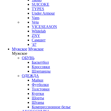
SUICOKE
TYPES
Under Armour
Vans
Veja
VICESEASON
Whitelab
ZNY
Самшит
'47
Мужское
Мужское
Мужское
ОБУВЬ
Баскетбол
Кроссовки
Шлепанцы
ОДЕЖДА
Майки
Футболки
Толстовки
Куртки
Шорты
Штаны
Компрессионное белье