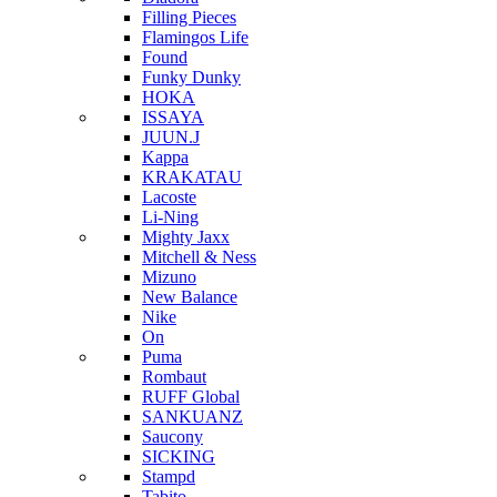
Filling Pieces
Flamingos Life
Found
Funky Dunky
HOKA
ISSAYA
JUUN.J
Kappa
KRAKATAU
Lacoste
Li-Ning
Mighty Jaxx
Mitchell & Ness
Mizuno
New Balance
Nike
On
Puma
Rombaut
RUFF Global
SANKUANZ
Saucony
SICKING
Stampd
Tabito