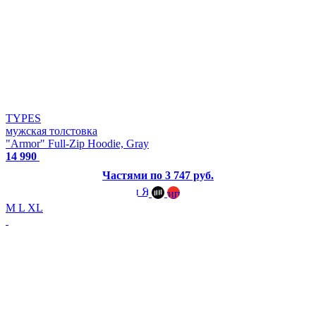
TYPES
мужская толстовка
"Armor" Full-Zip Hoodie, Gray
14 990
Частями по 3 747 руб.
M
L
XL