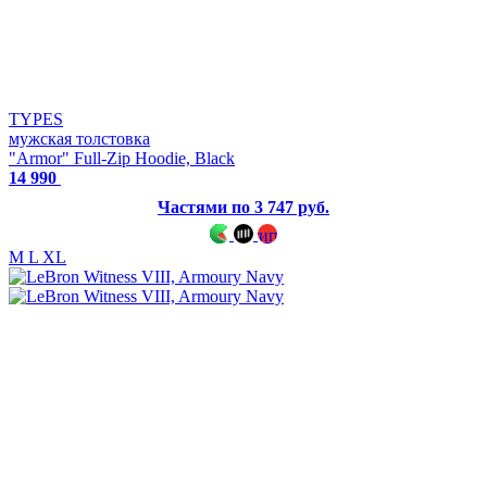
TYPES
мужская толстовка
"Armor" Full-Zip Hoodie, Black
14 990
Частями по 3 747 руб.
M
L
XL