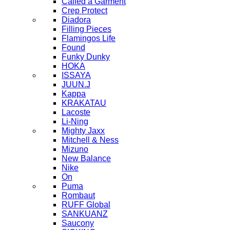
Called a Garment
Crep Protect
Diadora
Filling Pieces
Flamingos Life
Found
Funky Dunky
HOKA
ISSAYA
JUUN.J
Kappa
KRAKATAU
Lacoste
Li-Ning
Mighty Jaxx
Mitchell & Ness
Mizuno
New Balance
Nike
On
Puma
Rombaut
RUFF Global
SANKUANZ
Saucony