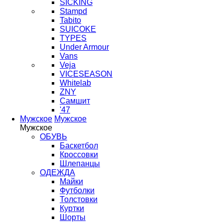
SICKING
Stampd
Tabito
SUICOKE
TYPES
Under Armour
Vans
Veja
VICESEASON
Whitelab
ZNY
Самшит
'47
Мужское
Мужское
Мужское
ОБУВЬ
Баскетбол
Кроссовки
Шлепанцы
ОДЕЖДА
Майки
Футболки
Толстовки
Куртки
Шорты