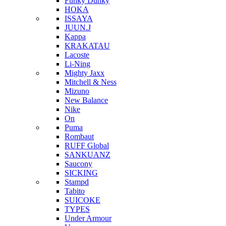
Funky Dunky
HOKA
ISSAYA
JUUN.J
Kappa
KRAKATAU
Lacoste
Li-Ning
Mighty Jaxx
Mitchell & Ness
Mizuno
New Balance
Nike
On
Puma
Rombaut
RUFF Global
SANKUANZ
Saucony
SICKING
Stampd
Tabito
SUICOKE
TYPES
Under Armour