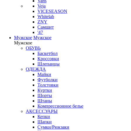
Vans
Veja
VICESEASON
Whitelab
ZNY
Самшит
'47
Мужское
Мужское
Мужское
ОБУВЬ
Баскетбол
Кроссовки
Шлепанцы
ОДЕЖДА
Майки
Футболки
Толстовки
Куртки
Шорты
Штаны
Компрессионное белье
АКСЕССУАРЫ
Кепки
Шапки
Сумки/Рюкзаки