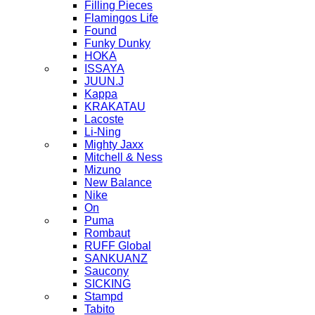
Filling Pieces
Flamingos Life
Found
Funky Dunky
HOKA
ISSAYA
JUUN.J
Kappa
KRAKATAU
Lacoste
Li-Ning
Mighty Jaxx
Mitchell & Ness
Mizuno
New Balance
Nike
On
Puma
Rombaut
RUFF Global
SANKUANZ
Saucony
SICKING
Stampd
Tabito