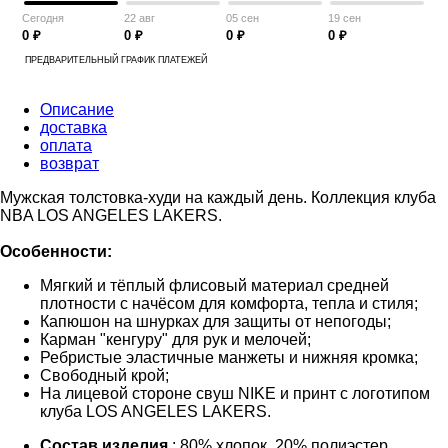
Сегодня
22 авг
05 сен
19 сен
0 ₽
0 ₽
0 ₽
0 ₽
ПРЕДВАРИТЕЛЬНЫЙ ГРАФИК ПЛАТЕЖЕЙ
Описание
доставка
оплата
возврат
Мужская толстовка-худи на каждый день. Коллекция клуба
NBA LOS ANGELES LAKERS.
Особенности:
Мягкий и тёплый флисовый материал средней
плотности с начёсом для комфорта, тепла и стиля;
Капюшон на шнурках для защиты от непогоды;
Карман "кенгуру" для рук и мелочей;
Ребристые эластичные манжеты и нижняя кромка;
Свободный крой;
На лицевой стороне свуш NIKE и принт с логотипом
клуба LOS ANGELES LAKERS.
Состав изделия
: 80% хлопок, 20% полиэстер