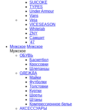
SUICOKE
TYPES
Under Armour
Vans
Veja
VICESEASON
Whitelab
ZNY
Самшит
'47
Мужское
Мужское
Мужское
ОБУВЬ
Баскетбол
Кроссовки
Шлепанцы
ОДЕЖДА
Майки
Футболки
Толстовки
Куртки
Шорты
Штаны
Компрессионное белье
АКСЕССУАРЫ