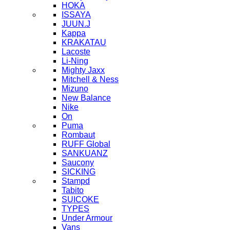
HOKA
ISSAYA
JUUN.J
Kappa
KRAKATAU
Lacoste
Li-Ning
Mighty Jaxx
Mitchell & Ness
Mizuno
New Balance
Nike
On
Puma
Rombaut
RUFF Global
SANKUANZ
Saucony
SICKING
Stampd
Tabito
SUICOKE
TYPES
Under Armour
Vans