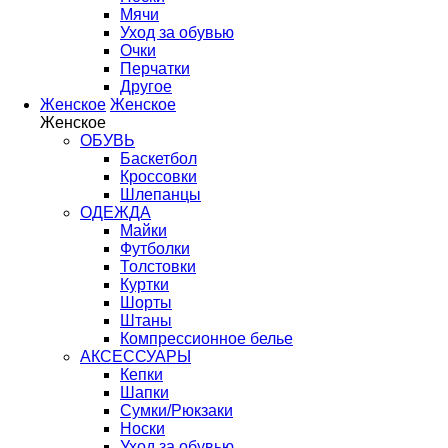
Мячи
Уход за обувью
Очки
Перчатки
Другое
Женское
Женское
Женское
ОБУВЬ
Баскетбол
Кроссовки
Шлепанцы
ОДЕЖДА
Майки
Футболки
Толстовки
Куртки
Шорты
Штаны
Компрессионное белье
АКСЕССУАРЫ
Кепки
Шапки
Сумки/Рюкзаки
Носки
Уход за обувью