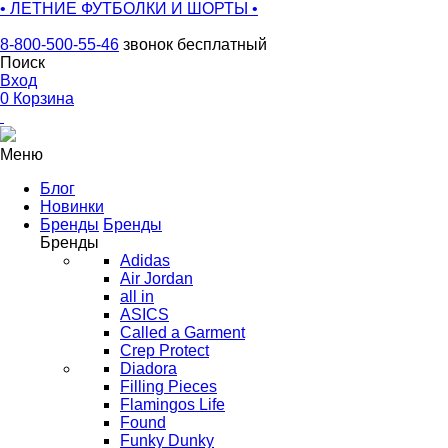
• ЛЕТНИЕ ФУТБОЛКИ И ШОРТЫ •
8-800-500-55-46
звонок бесплатный
Поиск
Вход
0
Корзина
Меню
Блог
Новинки
Бренды
Бренды
Бренды
Adidas
Air Jordan
all in
ASICS
Called a Garment
Crep Protect
Diadora
Filling Pieces
Flamingos Life
Found
Funky Dunky