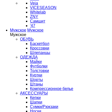
Veja
VICESEASON
Whitelab
ZNY
Самшит
'47
Мужское
Мужское
Мужское
ОБУВЬ
Баскетбол
Кроссовки
Шлепанцы
ОДЕЖДА
Майки
Футболки
Толстовки
Куртки
Шорты
Штаны
Компрессионное белье
АКСЕССУАРЫ
Кепки
Шапки
Сумки/Рюкзаки
Носки