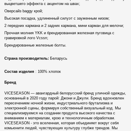
выцветшего эффекта с акцентом на швах;
Оверсайз baggy крой;
Высокая посадка, удлиненный силуэт с зауженным низом;
2 передних кармана и 2 задних кармана, мини карман для мелочи;
Прочная молния YKK и брендированная железная пуговица с
гравировкой лого Vcssn;
Брендированные железные болты.
Страна производитель:
Беларусь
Состав изделия
: 100% хлопок
Бренд
VICESEASON — авангардный белорусский бренд уличной одежды,
основанный в 2020 году парой: Джони и Джули. Бренд вдохновлен
пересечением ночной жизни, индустриального брутализма и
электронной сцены, формируя собственный визуальный код. Мы
специализируемся на создании продукта высокого качества с
вниманием к материалам, крою и технологичным обработкам.
VICESEASON - это вселенная, которая объединяет вокруг себя
комьюнити людей, чувствующих культуру глубже трендов. Мы