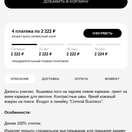
ДОБАВИТЬ В КОРЗИНУ
4 платежа по 2 222 ₽
ОФОРМИТЬ
МОЖЕТ БЫТЬ СЕРВИСНЫЙ СБОР
Сегодня
22 авг
05 сен
19 сен
2 222 ₽
2 222 ₽
2 222 ₽
2 224 ₽
ПРЕДВАРИТЕЛЬНЫЙ ГРАФИК ПЛАТЕЖЕЙ
ОПИСАНИЕ
ДОСТАВКА
ОПЛАТА
ВОЗВРАТ
Джинсы унисекс. Вышивка лого на заднем левом кармане, принт на
мини кармане для мелочи. Контрастные швы. Яркий кожаный
жакрон на поясе. Входит в линейку “Criminal Business”.
Особенности:
Деним 100% хлопок;
Изделие прошло специальное выстирывание для придания дениму