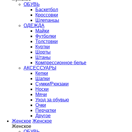
ОБУВЬ
Баскетбол
Кроссовки
Шлепанцы
ОДЕЖДА
Майки
Футболки
Толстовки
Куртки
Шорты
Штаны
Компрессионное белье
АКСЕССУАРЫ
Кепки
Шапки
Сумки/Рюкзаки
Носки
Мячи
Уход за обувью
Очки
Перчатки
Другое
Женское
Женское
Женское
ОБУВЬ