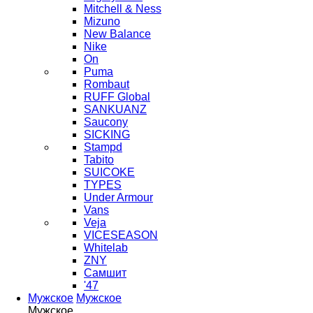
Mitchell & Ness
Mizuno
New Balance
Nike
On
Puma
Rombaut
RUFF Global
SANKUANZ
Saucony
SICKING
Stampd
Tabito
SUICOKE
TYPES
Under Armour
Vans
Veja
VICESEASON
Whitelab
ZNY
Самшит
'47
Мужское
Мужское
Мужское