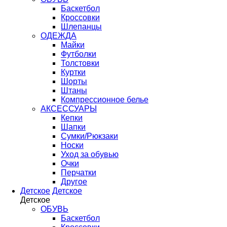
Баскетбол
Кроссовки
Шлепанцы
ОДЕЖДА
Майки
Футболки
Толстовки
Куртки
Шорты
Штаны
Компрессионное белье
АКСЕССУАРЫ
Кепки
Шапки
Сумки/Рюкзаки
Носки
Уход за обувью
Очки
Перчатки
Другое
Детское
Детское
Детское
ОБУВЬ
Баскетбол