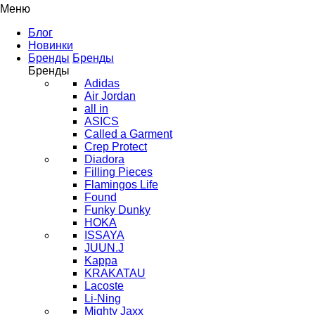
Меню
Блог
Новинки
Бренды
Бренды
Бренды
Adidas
Air Jordan
all in
ASICS
Called a Garment
Crep Protect
Diadora
Filling Pieces
Flamingos Life
Found
Funky Dunky
HOKA
ISSAYA
JUUN.J
Kappa
KRAKATAU
Lacoste
Li-Ning
Mighty Jaxx