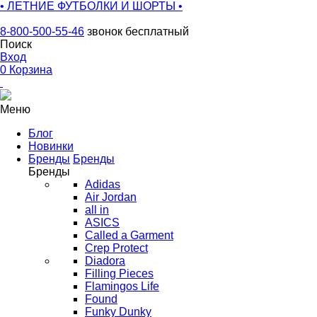
• ЛЕТНИЕ ФУТБОЛКИ И ШОРТЫ •
8-800-500-55-46
звонок бесплатный
Поиск
Вход
0
Корзина
Меню
Блог
Новинки
Бренды
Бренды
Бренды
Adidas
Air Jordan
all in
ASICS
Called a Garment
Crep Protect
Diadora
Filling Pieces
Flamingos Life
Found
Funky Dunky