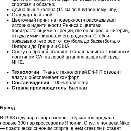
спортзал и обратно;
Длина выше колена (15 см по внутреннему шву);
Стандартный крой;
Цветочный принт на поверхности рассказывает
историю идентичности Янниса с цветами,
произрастающими в Греции, где он вырос, и Нигерии,
откуда иммигрировали его родители. Стебли
показывают его рост от футбола до баскетбола, от
Нигерии до Греции и США;
Сбоку на правой штанине тканая нашивка с именным
логотипом GA, на левой штанине вышитый свуш
NIKE.
Технологии
: Ткань с технологией Dri-FIT отводит
влагу и обеспечивает комфорт
Состав изделия
: 100% полиэстер
Страна производитель
: Вьетнам
Бренд
В 1963 году пара спортсменов-энтузиастов продала
первые 300 пар кроссовок из Японии. Спустя полвека Nike
— практически синоним спорта: в нём ставили и ставят