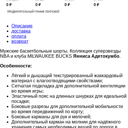
0 ₽
0 ₽
0 ₽
0 ₽
ПРЕДВАРИТЕЛЬНЫЙ ГРАФИК ПЛАТЕЖЕЙ
Описание
доставка
оплата
возврат
Мужские баскетбольные шорты. Коллекция суперзвезды
NBA и клуба MILWAUKEE BUCKS
Янниса Адетокумбо
.
Особенности:
Лёгкий и дышащий текстурированный жаккардовый
материал с влагоотводящими свойствами;
Сетчатая подкладка для дополнительной вентиляции
во время игры;
Эластичный пояс на длинных шнурках для идеальной
посадки;
Боковые разрезы для дополнительной мобильности
во время передвижений по корту;
Боковые карманы для рук и мелочей;
Дополнительный карман на молнии для надёжного
хранения самых необходимых вещей по дороге в