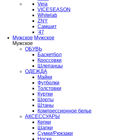
Veja
VICESEASON
Whitelab
ZNY
Самшит
'47
Мужское
Мужское
Мужское
ОБУВЬ
Баскетбол
Кроссовки
Шлепанцы
ОДЕЖДА
Майки
Футболки
Толстовки
Куртки
Шорты
Штаны
Компрессионное белье
АКСЕССУАРЫ
Кепки
Шапки
Сумки/Рюкзаки
Носки