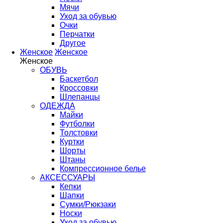
Мячи
Уход за обувью
Очки
Перчатки
Другое
Женское
Женское
Женское
ОБУВЬ
Баскетбол
Кроссовки
Шлепанцы
ОДЕЖДА
Майки
Футболки
Толстовки
Куртки
Шорты
Штаны
Компрессионное белье
АКСЕССУАРЫ
Кепки
Шапки
Сумки/Рюкзаки
Носки
Уход за обувью