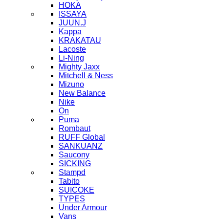
HOKA
ISSAYA
JUUN.J
Kappa
KRAKATAU
Lacoste
Li-Ning
Mighty Jaxx
Mitchell & Ness
Mizuno
New Balance
Nike
On
Puma
Rombaut
RUFF Global
SANKUANZ
Saucony
SICKING
Stampd
Tabito
SUICOKE
TYPES
Under Armour
Vans